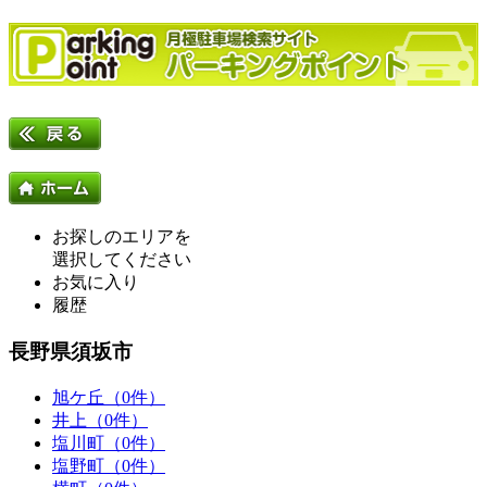
お探しのエリアを
選択してください
お気に入り
履歴
長野県須坂市
旭ケ丘（0件）
井上（0件）
塩川町（0件）
塩野町（0件）