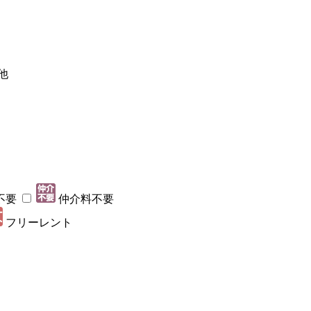
他
不要
仲介料不要
フリーレント