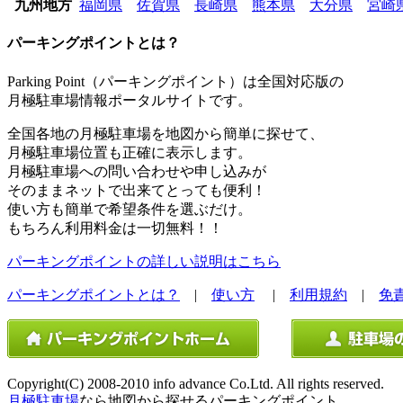
九州地方
福岡県
佐賀県
長崎県
熊本県
大分県
宮崎
パーキングポイントとは？
Parking Point（パーキングポイント）は全国対応版の
月極駐車場情報ポータルサイトです。
全国各地の月極駐車場を地図から簡単に探せて、
月極駐車場位置も正確に表示します。
月極駐車場への問い合わせや申し込みが
そのままネットで出来てとっても便利！
使い方も簡単で希望条件を選ぶだけ。
もちろん利用料金は一切無料！！
パーキングポイントの詳しい説明はこちら
パーキングポイントとは？
|
使い方
|
利用規約
|
免
Copyright(C) 2008-2010 info advance Co.Ltd. All rights reserved.
月極駐車場
なら地図から探せるパーキングポイント