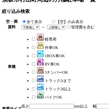
絞り込み検索
空・満
全て表示
【空】のみ表示
賃料
～
管理費を含む
軽専用
外車OK
1BOX車OK
RV車OK
車種
3ナンバーOK
トラック2tまで
トラック2t以上
バイクOK
長さ
mm以上 幅
車庫サイズ