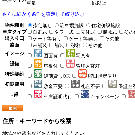
重量
kg以上
さらに細かく条件を設定して絞り込む
物件種別
指定無し
駐車場施設
住宅併設施設
車庫タイプ
自走式
タワー式
立体式
機械式
その
出入り口
ゲート等有り
ゲート等無し
その他
路面
未舗装
舗装
砂利
その他
イメージ
図面有
写真有
設備
屋根付
管理人常駐
特殊契約
短期貸しOK
曜日指定借り
初期費用
敷金不要
礼金不要
保証金
○得
車庫証明代行
キャンペーン
住所・キーワードから検索
地域名や駅名などを入力してください