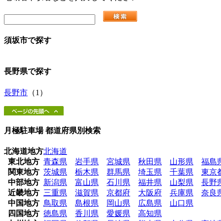
須坂市
で探す
長野県
で探す
長野市
（1）
月極駐車場 都道府県別検索
北海道地方
北海道
東北地方
青森県
岩手県
宮城県
秋田県
山形県
福島
関東地方
茨城県
栃木県
群馬県
埼玉県
千葉県
東京
中部地方
新潟県
富山県
石川県
福井県
山梨県
長野
近畿地方
三重県
滋賀県
京都府
大阪府
兵庫県
奈良
中国地方
鳥取県
島根県
岡山県
広島県
山口県
四国地方
徳島県
香川県
愛媛県
高知県