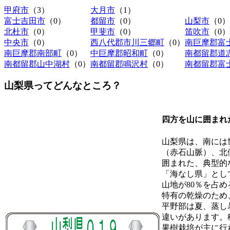
甲府市
（3）
大月市
（1）
富士吉田市
（0）
都留市
（0）
山梨市
（0）
北杜市
（0）
甲斐市
（0）
笛吹市
（0）
中央市
（0）
西八代郡市川三郷町
（0）
南巨摩郡富
南巨摩郡南部町
（0）
中巨摩郡昭和町
（0）
南都留郡道
南都留郡山中湖村
（0）
南都留郡鳴沢村
（0）
南都留郡富
山梨県ってどんなところ？
四方を山に囲まれ
山梨県は、南には
（赤石山脈）、北
囲まれた、典型的
「海なし県」とし
山地が80％を占
特有の乾燥のため
平野部は夏、蒸し
違いがあります。
果樹栽培が主に行