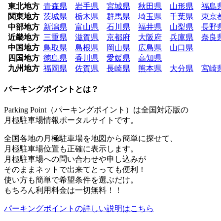
東北地方
青森県
岩手県
宮城県
秋田県
山形県
福島
関東地方
茨城県
栃木県
群馬県
埼玉県
千葉県
東京
中部地方
新潟県
富山県
石川県
福井県
山梨県
長野
近畿地方
三重県
滋賀県
京都府
大阪府
兵庫県
奈良
中国地方
鳥取県
島根県
岡山県
広島県
山口県
四国地方
徳島県
香川県
愛媛県
高知県
九州地方
福岡県
佐賀県
長崎県
熊本県
大分県
宮崎
パーキングポイントとは？
Parking Point（パーキングポイント）は全国対応版の
月極駐車場情報ポータルサイトです。
全国各地の月極駐車場を地図から簡単に探せて、
月極駐車場位置も正確に表示します。
月極駐車場への問い合わせや申し込みが
そのままネットで出来てとっても便利！
使い方も簡単で希望条件を選ぶだけ。
もちろん利用料金は一切無料！！
パーキングポイントの詳しい説明はこちら