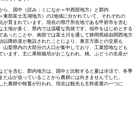
から、国中（読み：くになか＝中西部地方）と郡内
＝東部富士五湖地方）の2地域に分かれていて、それぞれの
化が育まれています。現在の県庁所在地である甲府市を含む
な土地が多く、県内では温暖な気候です。稲作をはじめとする
であったことや、南部では富士川を通して静岡県経由関西地方
治以降鉄道が敷設されたことにより、東京方面との交易も
。山梨県内の大部分の人口が集中しており、工業団地なども
ています。主に果樹栽培がおこなわれ、桃、ぶどうの生産が
などを含む、郡内地方は、国中と比較すると夏は冷涼で、冬季
また山が迫っていることから農耕には向きませんでした。
した農耕や牧畜が行われ、現在は観光も主幹産業の一つに