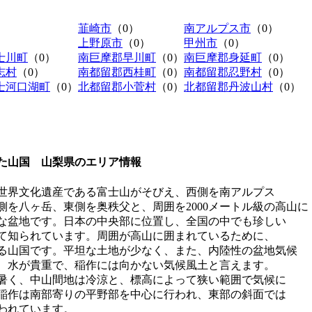
韮崎市
（0）
南アルプス市
（0）
上野原市
（0）
甲州市
（0）
士川町
（0）
南巨摩郡早川町
（0）
南巨摩郡身延町
（0）
志村
（0）
南都留郡西桂町
（0）
南都留郡忍野村
（0）
士河口湖町
（0）
北都留郡小菅村
（0）
北都留郡丹波山村
（0）
た山国 山梨県のエリア情報
世界文化遺産である富士山がそびえ、西側を南アルプス
側を八ヶ岳、東側を奥秩父と、周囲を2000メートル級の高山に
な盆地です。日本の中央部に位置し、全国の中でも珍しい
て知られています。周囲が高山に囲まれているために、
める山国です。平坦な土地が少なく、また、内陸性の盆地気候
、水が貴重で、稲作には向かない気候風土と言えます。
暑く、中山間地は冷涼と、標高によって狭い範囲で気候に
稲作は南部寄りの平野部を中心に行われ、東部の斜面では
われています。