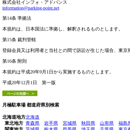
株式会社インフォ・アドバンス
information@parking-point.net
第14条 準拠法
本規約は、日本国法に準拠し、解釈されるものとします。
第15条 裁判管轄
登録会員又は利用者と当社との間で訴訟が生じた場合、東京
第16条 附則
本規約は平成20年9月1日から実施するものとします。
平成20年12月1日 第一版
月極駐車場 都道府県別検索
北海道地方
北海道
東北地方
青森県
岩手県
宮城県
秋田県
山形県
福島
関東地方
茨城県
栃木県
群馬県
埼玉県
千葉県
東京