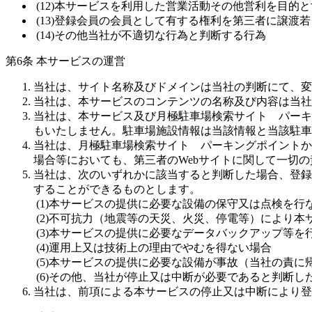
(12)本サービスを利用した営業活動その他営利を目的
(13)登録会員の会員として有する権利を第三者に譲
(14)その他当社が不適切な行為と判断する行為
第6条 本サービスの運営
当社は、サイト名称及びドメインは当社の判断にて、変
当社は、本サービスのコンテンツの名称及び内容は当社
当社は、本サービス及び月極駐車場検索サイト パーキ
もいたしません。駐車場施設情報は当該情報と当該駐車
当社は、月極駐車場検索サイト パーキングポイントか
場合等においても、第三者のWebサイトに関して一切
当社は、次のいずれかに該当すると判断した場合、登録
することができるものとします。
(1)本サービスの提供に必要な設備の保守又は点検を
(2)不可抗力（地震等の天災、火災、停電等）により
(3)本サービスの提供に必要なデータバックアップ等を
(4)運用上又は技術上の理由でやむを得ない場合
(5)本サービスの提供に必要な設備が事故（当社の責
(6)その他、当社が停止又は中断が必要であると判断し
当社は、前項による本サービスの停止又は中断により登