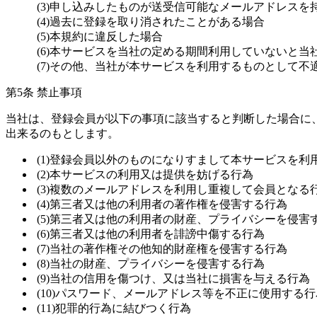
(3)申し込みしたものが送受信可能なメールアドレスを
(4)過去に登録を取り消されたことがある場合
(5)本規約に違反した場合
(6)本サービスを当社の定める期間利用していないと当
(7)その他、当社が本サービスを利用するものとして不
第5条 禁止事項
当社は、登録会員が以下の事項に該当すると判断した場合に
出来るのもとします。
(1)登録会員以外のものになりすまして本サービスを利
(2)本サービスの利用又は提供を妨げる行為
(3)複数のメールアドレスを利用し重複して会員となる
(4)第三者又は他の利用者の著作権を侵害する行為
(5)第三者又は他の利用者の財産、プライバシーを侵害
(6)第三者又は他の利用者を誹謗中傷する行為
(7)当社の著作権その他知的財産権を侵害する行為
(8)当社の財産、プライバシーを侵害する行為
(9)当社の信用を傷つけ、又は当社に損害を与える行為
(10)パスワード、メールアドレス等を不正に使用する行
(11)犯罪的行為に結びつく行為