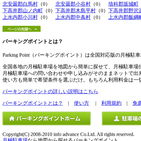
北安曇郡白馬村
（0）
北安曇郡小谷村
（0）
埴科郡坂城町
下高井郡山ノ内町
（0）
下高井郡木島平村
（0）
下高井郡野沢
上水内郡小川村
（0）
上水内郡中条村
（0）
上水内郡飯綱
パーキングポイントとは？
Parking Point（パーキングポイント）は全国対応版の月
全国各地の月極駐車場を地図から簡単に探せて、月極駐車場
月極駐車場への問い合わせや申し込みがそのままネットで出
使い方も簡単で希望条件を選ぶだけ。もちろん利用料金は一
パーキングポイントの詳しい説明はこちら
パーキングポイントとは？
|
使い方
|
利用規約
|
免
Copyright(C) 2008-2010 info advance Co.Ltd. All rights reserved.
月極駐車場
なら地図から探せるパーキングポイント