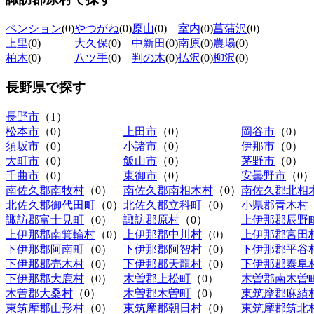
ペンション
(0)
やつがね
(0)
原山
(0)
室内
(0)
菖蒲沢
(0)
上里
(0)
大久保
(0)
中新田
(0)
南原
(0)
農場
(0)
柏木
(0)
八ツ手
(0)
判の木
(0)
払沢
(0)
柳沢
(0)
長野県
で探す
長野市
（1）
松本市
（0）
上田市
（0）
岡谷市
（0）
須坂市
（0）
小諸市
（0）
伊那市
（0）
大町市
（0）
飯山市
（0）
茅野市
（0）
千曲市
（0）
東御市
（0）
安曇野市
（0）
南佐久郡南牧村
（0）
南佐久郡南相木村
（0）
南佐久郡北相
北佐久郡御代田町
（0）
北佐久郡立科町
（0）
小県郡青木村
諏訪郡富士見町
（0）
諏訪郡原村
（0）
上伊那郡辰野
上伊那郡南箕輪村
（0）
上伊那郡中川村
（0）
上伊那郡宮田
下伊那郡阿南町
（0）
下伊那郡阿智村
（0）
下伊那郡平谷
下伊那郡売木村
（0）
下伊那郡天龍村
（0）
下伊那郡泰阜
下伊那郡大鹿村
（0）
木曽郡上松町
（0）
木曽郡南木曽
木曽郡大桑村
（0）
木曽郡木曽町
（0）
東筑摩郡麻績
東筑摩郡山形村
（0）
東筑摩郡朝日村
（0）
東筑摩郡筑北