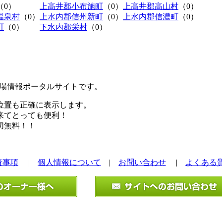
（0）
上高井郡小布施町
（0）
上高井郡高山村
（0）
温泉村
（0）
上水内郡信州新町
（0）
上水内郡信濃町
（0）
町
（0）
下水内郡栄村
（0）
極駐車場情報ポータルサイトです。
位置も正確に表示します。
来てとっても便利！
切無料！！
責事項
|
個人情報について
|
お問い合わせ
|
よくある