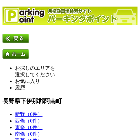
お探しのエリアを
選択してください
お気に入り
履歴
長野県下伊那郡阿南町
新野（0件）
西條（0件）
東條（0件）
南條（0件）