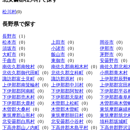
松川村
(0)
長野県
で探す
長野市
（1）
松本市
（0）
上田市
（0）
岡谷市
（0）
須坂市
（0）
小諸市
（0）
伊那市
（0）
大町市
（0）
飯山市
（0）
茅野市
（0）
千曲市
（0）
東御市
（0）
安曇野市
（0）
南佐久郡南牧村
（0）
南佐久郡南相木村
（0）
南佐久郡北相
北佐久郡御代田町
（0）
北佐久郡立科町
（0）
小県郡青木村
諏訪郡富士見町
（0）
諏訪郡原村
（0）
上伊那郡辰野
上伊那郡南箕輪村
（0）
上伊那郡中川村
（0）
上伊那郡宮田
下伊那郡阿南町
（0）
下伊那郡阿智村
（0）
下伊那郡平谷
下伊那郡売木村
（0）
下伊那郡天龍村
（0）
下伊那郡泰阜
下伊那郡大鹿村
（0）
木曽郡上松町
（0）
木曽郡南木曽
木曽郡大桑村
（0）
木曽郡木曽町
（0）
東筑摩郡麻績
東筑摩郡山形村
（0）
東筑摩郡朝日村
（0）
東筑摩郡筑北
北安曇郡白馬村
（0）
北安曇郡小谷村
（0）
埴科郡坂城町
下高井郡山ノ内町
（0）
下高井郡木島平村
（0）
下高井郡野沢