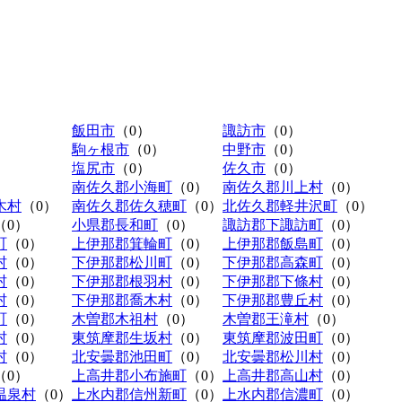
飯田市
（0）
諏訪市
（0）
駒ヶ根市
（0）
中野市
（0）
塩尻市
（0）
佐久市
（0）
南佐久郡小海町
（0）
南佐久郡川上村
（0）
木村
（0）
南佐久郡佐久穂町
（0）
北佐久郡軽井沢町
（0）
（0）
小県郡長和町
（0）
諏訪郡下諏訪町
（0）
町
（0）
上伊那郡箕輪町
（0）
上伊那郡飯島町
（0）
村
（0）
下伊那郡松川町
（0）
下伊那郡高森町
（0）
村
（0）
下伊那郡根羽村
（0）
下伊那郡下條村
（0）
村
（0）
下伊那郡喬木村
（0）
下伊那郡豊丘村
（0）
町
（0）
木曽郡木祖村
（0）
木曽郡王滝村
（0）
村
（0）
東筑摩郡生坂村
（0）
東筑摩郡波田町
（0）
村
（0）
北安曇郡池田町
（0）
北安曇郡松川村
（0）
（0）
上高井郡小布施町
（0）
上高井郡高山村
（0）
温泉村
（0）
上水内郡信州新町
（0）
上水内郡信濃町
（0）