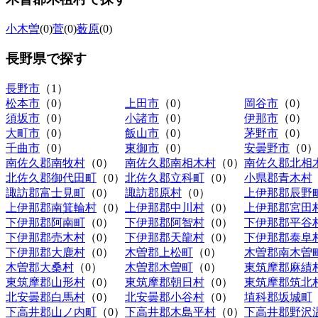
小木曽
(0)
菅
(0)
薮原
(0)
長野県
で探す
長野市
（1）
松本市
（0）
上田市
（0）
岡谷市
（0）
須坂市
（0）
小諸市
（0）
伊那市
（0）
大町市
（0）
飯山市
（0）
茅野市
（0）
千曲市
（0）
東御市
（0）
安曇野市
（0）
南佐久郡南牧村
（0）
南佐久郡南相木村
（0）
南佐久郡北相
北佐久郡御代田町
（0）
北佐久郡立科町
（0）
小県郡青木村
諏訪郡富士見町
（0）
諏訪郡原村
（0）
上伊那郡辰野
上伊那郡南箕輪村
（0）
上伊那郡中川村
（0）
上伊那郡宮田
下伊那郡阿南町
（0）
下伊那郡阿智村
（0）
下伊那郡平谷
下伊那郡売木村
（0）
下伊那郡天龍村
（0）
下伊那郡泰阜
下伊那郡大鹿村
（0）
木曽郡上松町
（0）
木曽郡南木曽
木曽郡大桑村
（0）
木曽郡木曽町
（0）
東筑摩郡麻績
東筑摩郡山形村
（0）
東筑摩郡朝日村
（0）
東筑摩郡筑北
北安曇郡白馬村
（0）
北安曇郡小谷村
（0）
埴科郡坂城町
下高井郡山ノ内町
（0）
下高井郡木島平村
（0）
下高井郡野沢