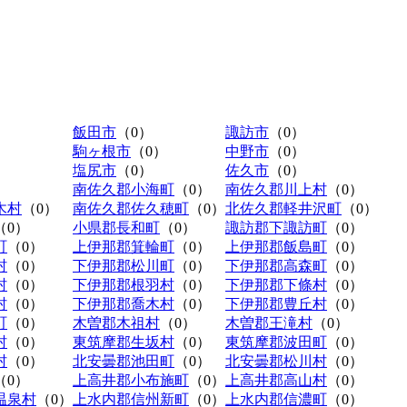
飯田市
（0）
諏訪市
（0）
駒ヶ根市
（0）
中野市
（0）
塩尻市
（0）
佐久市
（0）
南佐久郡小海町
（0）
南佐久郡川上村
（0）
木村
（0）
南佐久郡佐久穂町
（0）
北佐久郡軽井沢町
（0）
（0）
小県郡長和町
（0）
諏訪郡下諏訪町
（0）
町
（0）
上伊那郡箕輪町
（0）
上伊那郡飯島町
（0）
村
（0）
下伊那郡松川町
（0）
下伊那郡高森町
（0）
村
（0）
下伊那郡根羽村
（0）
下伊那郡下條村
（0）
村
（0）
下伊那郡喬木村
（0）
下伊那郡豊丘村
（0）
町
（0）
木曽郡木祖村
（0）
木曽郡王滝村
（0）
村
（0）
東筑摩郡生坂村
（0）
東筑摩郡波田町
（0）
村
（0）
北安曇郡池田町
（0）
北安曇郡松川村
（0）
（0）
上高井郡小布施町
（0）
上高井郡高山村
（0）
温泉村
（0）
上水内郡信州新町
（0）
上水内郡信濃町
（0）