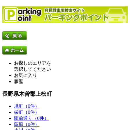
お探しのエリアを
選択してください
お気に入り
履歴
長野県木曽郡上松町
旭町（0件）
栄町（0件）
駅前通り（0件）
荻原（0件）