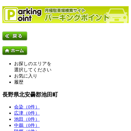
お探しのエリアを
選択してください
お気に入り
履歴
長野県北安曇郡池田町
会染（0件）
広津（0件）
池田（0件）
中鵜（0件）