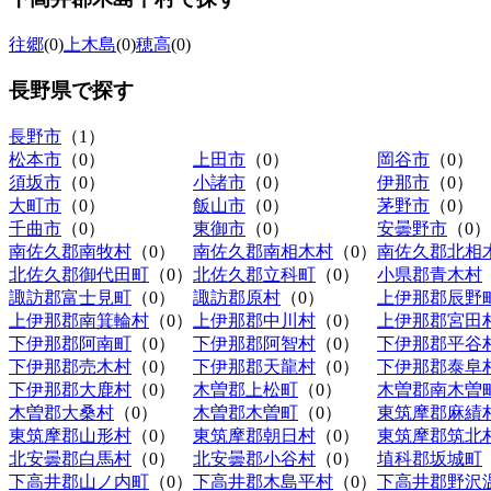
往郷
(0)
上木島
(0)
穂高
(0)
長野県
で探す
長野市
（1）
松本市
（0）
上田市
（0）
岡谷市
（0）
須坂市
（0）
小諸市
（0）
伊那市
（0）
大町市
（0）
飯山市
（0）
茅野市
（0）
千曲市
（0）
東御市
（0）
安曇野市
（0）
南佐久郡南牧村
（0）
南佐久郡南相木村
（0）
南佐久郡北相
北佐久郡御代田町
（0）
北佐久郡立科町
（0）
小県郡青木村
諏訪郡富士見町
（0）
諏訪郡原村
（0）
上伊那郡辰野
上伊那郡南箕輪村
（0）
上伊那郡中川村
（0）
上伊那郡宮田
下伊那郡阿南町
（0）
下伊那郡阿智村
（0）
下伊那郡平谷
下伊那郡売木村
（0）
下伊那郡天龍村
（0）
下伊那郡泰阜
下伊那郡大鹿村
（0）
木曽郡上松町
（0）
木曽郡南木曽
木曽郡大桑村
（0）
木曽郡木曽町
（0）
東筑摩郡麻績
東筑摩郡山形村
（0）
東筑摩郡朝日村
（0）
東筑摩郡筑北
北安曇郡白馬村
（0）
北安曇郡小谷村
（0）
埴科郡坂城町
下高井郡山ノ内町
（0）
下高井郡木島平村
（0）
下高井郡野沢