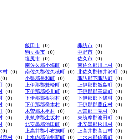
飯田市
（0）
諏訪市
（0）
駒ヶ根市
（0）
中野市
（0）
塩尻市
（0）
佐久市
（0）
南佐久郡小海町
（0）
南佐久郡川上村
（0）
木村
（0）
南佐久郡佐久穂町
（0）
北佐久郡軽井沢町
（0）
（0）
小県郡長和町
（0）
諏訪郡下諏訪町
（0）
町
（0）
上伊那郡箕輪町
（0）
上伊那郡飯島町
（0）
村
（0）
下伊那郡松川町
（0）
下伊那郡高森町
（0）
村
（0）
下伊那郡根羽村
（0）
下伊那郡下條村
（0）
村
（0）
下伊那郡喬木村
（0）
下伊那郡豊丘村
（0）
町
（0）
木曽郡木祖村
（0）
木曽郡王滝村
（0）
村
（0）
東筑摩郡生坂村
（0）
東筑摩郡波田町
（0）
村
（0）
北安曇郡池田町
（0）
北安曇郡松川村
（0）
（0）
上高井郡小布施町
（0）
上高井郡高山村
（0）
温泉村
（0）
上水内郡信州新町
（0）
上水内郡信濃町
（0）