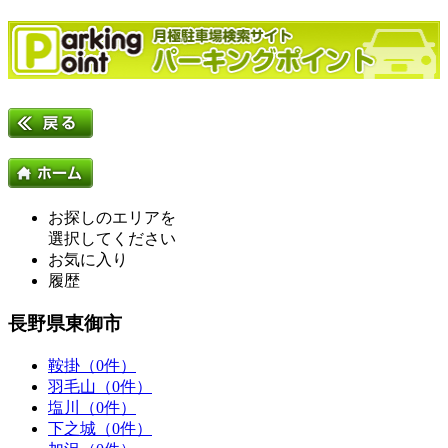
お探しのエリアを
選択してください
お気に入り
履歴
長野県東御市
鞍掛（0件）
羽毛山（0件）
塩川（0件）
下之城（0件）