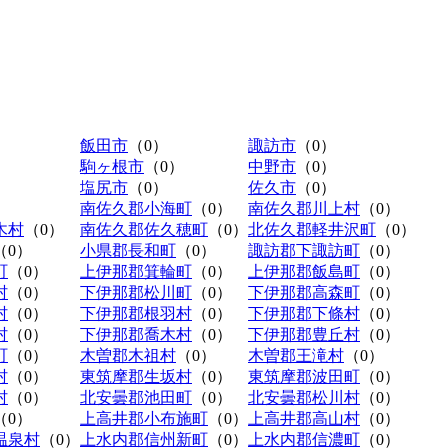
飯田市
（0）
諏訪市
（0）
駒ヶ根市
（0）
中野市
（0）
塩尻市
（0）
佐久市
（0）
南佐久郡小海町
（0）
南佐久郡川上村
（0）
木村
（0）
南佐久郡佐久穂町
（0）
北佐久郡軽井沢町
（0）
（0）
小県郡長和町
（0）
諏訪郡下諏訪町
（0）
町
（0）
上伊那郡箕輪町
（0）
上伊那郡飯島町
（0）
村
（0）
下伊那郡松川町
（0）
下伊那郡高森町
（0）
村
（0）
下伊那郡根羽村
（0）
下伊那郡下條村
（0）
村
（0）
下伊那郡喬木村
（0）
下伊那郡豊丘村
（0）
町
（0）
木曽郡木祖村
（0）
木曽郡王滝村
（0）
村
（0）
東筑摩郡生坂村
（0）
東筑摩郡波田町
（0）
村
（0）
北安曇郡池田町
（0）
北安曇郡松川村
（0）
（0）
上高井郡小布施町
（0）
上高井郡高山村
（0）
温泉村
（0）
上水内郡信州新町
（0）
上水内郡信濃町
（0）