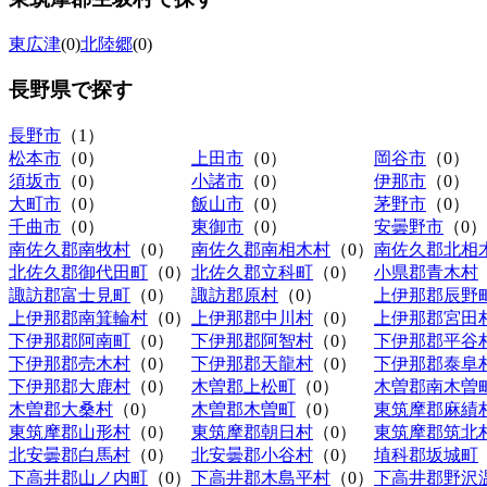
東広津
(0)
北陸郷
(0)
長野県
で探す
長野市
（1）
松本市
（0）
上田市
（0）
岡谷市
（0）
須坂市
（0）
小諸市
（0）
伊那市
（0）
大町市
（0）
飯山市
（0）
茅野市
（0）
千曲市
（0）
東御市
（0）
安曇野市
（0）
南佐久郡南牧村
（0）
南佐久郡南相木村
（0）
南佐久郡北相
北佐久郡御代田町
（0）
北佐久郡立科町
（0）
小県郡青木村
諏訪郡富士見町
（0）
諏訪郡原村
（0）
上伊那郡辰野
上伊那郡南箕輪村
（0）
上伊那郡中川村
（0）
上伊那郡宮田
下伊那郡阿南町
（0）
下伊那郡阿智村
（0）
下伊那郡平谷
下伊那郡売木村
（0）
下伊那郡天龍村
（0）
下伊那郡泰阜
下伊那郡大鹿村
（0）
木曽郡上松町
（0）
木曽郡南木曽
木曽郡大桑村
（0）
木曽郡木曽町
（0）
東筑摩郡麻績
東筑摩郡山形村
（0）
東筑摩郡朝日村
（0）
東筑摩郡筑北
北安曇郡白馬村
（0）
北安曇郡小谷村
（0）
埴科郡坂城町
下高井郡山ノ内町
（0）
下高井郡木島平村
（0）
下高井郡野沢