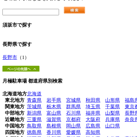
須坂市
で探す
長野県
で探す
長野市
（1）
月極駐車場 都道府県別検索
北海道地方
北海道
東北地方
青森県
岩手県
宮城県
秋田県
山形県
福島
関東地方
茨城県
栃木県
群馬県
埼玉県
千葉県
東京
中部地方
新潟県
富山県
石川県
福井県
山梨県
長野
近畿地方
三重県
滋賀県
京都府
大阪府
兵庫県
奈良
中国地方
鳥取県
島根県
岡山県
広島県
山口県
四国地方
徳島県
香川県
愛媛県
高知県