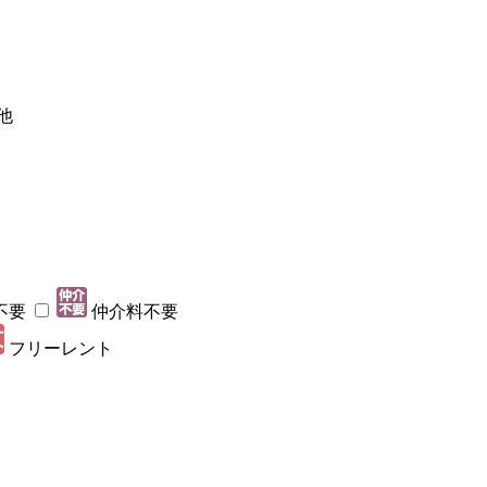
他
不要
仲介料不要
フリーレント