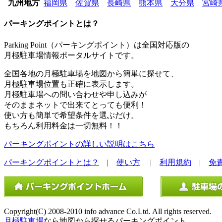
九州地方
福岡県
佐賀県
長崎県
熊本県
大分県
宮崎
パーキングポイントとは？
Parking Point（パーキングポイント）は全国対応版の
月極駐車場情報ポータルサイトです。
全国各地の月極駐車場を地図から簡単に探せて、
月極駐車場位置も正確に表示します。
月極駐車場への問い合わせや申し込みが
そのままネットで出来てとっても便利！
使い方も簡単で希望条件を選ぶだけ。
もちろん利用料金は一切無料！！
パーキングポイントの詳しい説明はこちら
パーキングポイントとは？
|
使い方
|
利用規約
|
免
Copyright(C) 2008-2010 info advance Co.Ltd. All rights reserved.
月極駐車場
なら地図から探せるパーキングポイント