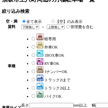
絞り込み検索
空・満
全て表示
【空】のみ表示
賃料
～
管理費を含む
軽専用
外車OK
1BOX車OK
RV車OK
車種
3ナンバーOK
トラック2tまで
トラック2t以上
バイクOK
長さ
mm以上 幅
車庫サイズ