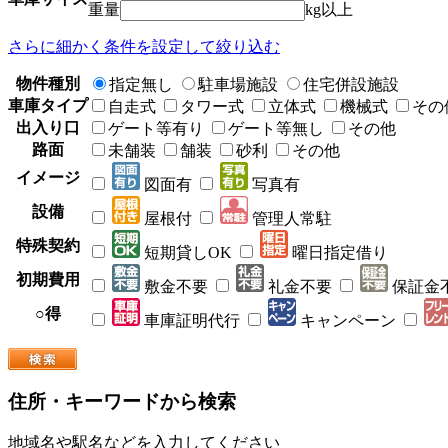
重量
kg以上
さらに細かく条件を設定して絞り込む
物件種別
指定無し
駐車場施設
住宅併設施設
車庫タイプ
自走式
タワー式
立体式
機械式
その
出入り口
ゲート等有り
ゲート等無し
その他
路面
未舗装
舗装
砂利
その他
イメージ
図面有
写真有
設備
屋根付
管理人常駐
特殊契約
短期貸しOK
曜日指定借り
初期費用
敷金不要
礼金不要
保証金
○得
車庫証明代行
キャンペーン
住所・キーワードから検索
地域名や駅名などを入力してください