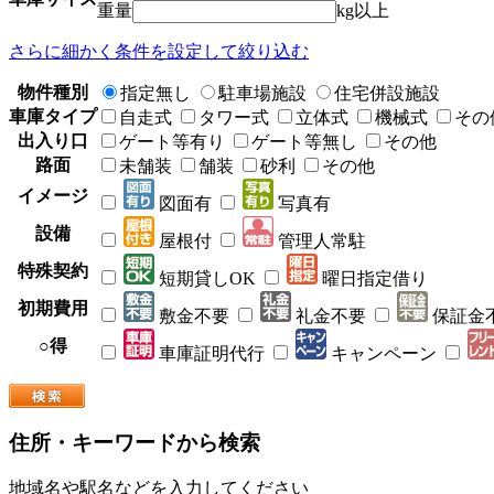
重量
kg以上
さらに細かく条件を設定して絞り込む
物件種別
指定無し
駐車場施設
住宅併設施設
車庫タイプ
自走式
タワー式
立体式
機械式
その
出入り口
ゲート等有り
ゲート等無し
その他
路面
未舗装
舗装
砂利
その他
イメージ
図面有
写真有
設備
屋根付
管理人常駐
特殊契約
短期貸しOK
曜日指定借り
初期費用
敷金不要
礼金不要
保証金
○得
車庫証明代行
キャンペーン
住所・キーワードから検索
地域名や駅名などを入力してください