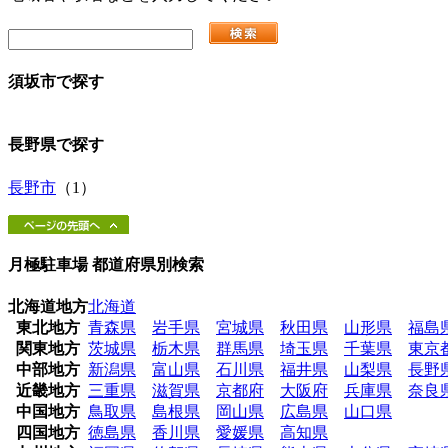
須坂市
で探す
長野県
で探す
長野市
（1）
月極駐車場 都道府県別検索
北海道地方
北海道
東北地方
青森県
岩手県
宮城県
秋田県
山形県
福島
関東地方
茨城県
栃木県
群馬県
埼玉県
千葉県
東京
中部地方
新潟県
富山県
石川県
福井県
山梨県
長野
近畿地方
三重県
滋賀県
京都府
大阪府
兵庫県
奈良
中国地方
鳥取県
島根県
岡山県
広島県
山口県
四国地方
徳島県
香川県
愛媛県
高知県