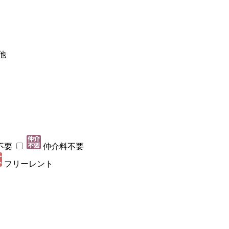
他
不要
仲介料不要
フリーレント