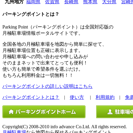
九州地方
福岡県
佐賀県
長崎県
熊本県
大分県
宮崎
パーキングポイントとは？
Parking Point（パーキングポイント）は全国対応版の
月極駐車場情報ポータルサイトです。
全国各地の月極駐車場を地図から簡単に探せて、
月極駐車場位置も正確に表示します。
月極駐車場への問い合わせや申し込みが
そのままネットで出来てとっても便利！
使い方も簡単で希望条件を選ぶだけ。
もちろん利用料金は一切無料！！
パーキングポイントの詳しい説明はこちら
パーキングポイントとは？
|
使い方
|
利用規約
|
免
Copyright(C) 2008-2010 info advance Co.Ltd. All rights reserved.
月極駐車場
なら地図から探せるパーキングポイント