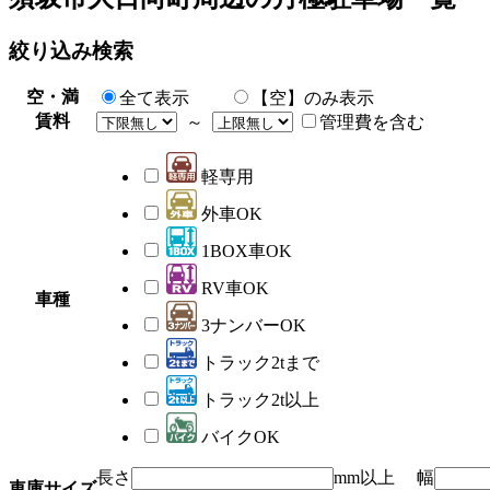
絞り込み検索
空・満
全て表示
【空】のみ表示
賃料
～
管理費を含む
軽専用
外車OK
1BOX車OK
RV車OK
車種
3ナンバーOK
トラック2tまで
トラック2t以上
バイクOK
長さ
mm以上 幅
車庫サイズ