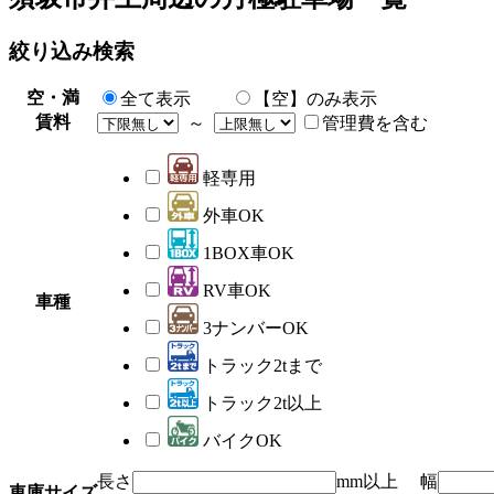
絞り込み検索
空・満
全て表示
【空】のみ表示
賃料
～
管理費を含む
軽専用
外車OK
1BOX車OK
RV車OK
車種
3ナンバーOK
トラック2tまで
トラック2t以上
バイクOK
長さ
mm以上 幅
車庫サイズ