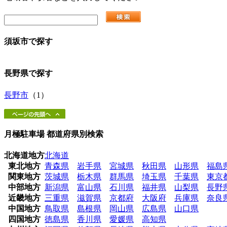
須坂市
で探す
長野県
で探す
長野市
（1）
月極駐車場 都道府県別検索
北海道地方
北海道
東北地方
青森県
岩手県
宮城県
秋田県
山形県
福島
関東地方
茨城県
栃木県
群馬県
埼玉県
千葉県
東京
中部地方
新潟県
富山県
石川県
福井県
山梨県
長野
近畿地方
三重県
滋賀県
京都府
大阪府
兵庫県
奈良
中国地方
鳥取県
島根県
岡山県
広島県
山口県
四国地方
徳島県
香川県
愛媛県
高知県