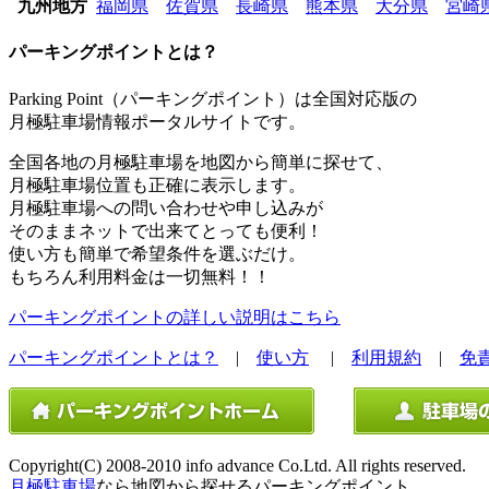
九州地方
福岡県
佐賀県
長崎県
熊本県
大分県
宮崎
パーキングポイントとは？
Parking Point（パーキングポイント）は全国対応版の
月極駐車場情報ポータルサイトです。
全国各地の月極駐車場を地図から簡単に探せて、
月極駐車場位置も正確に表示します。
月極駐車場への問い合わせや申し込みが
そのままネットで出来てとっても便利！
使い方も簡単で希望条件を選ぶだけ。
もちろん利用料金は一切無料！！
パーキングポイントの詳しい説明はこちら
パーキングポイントとは？
|
使い方
|
利用規約
|
免
Copyright(C) 2008-2010 info advance Co.Ltd. All rights reserved.
月極駐車場
なら地図から探せるパーキングポイント