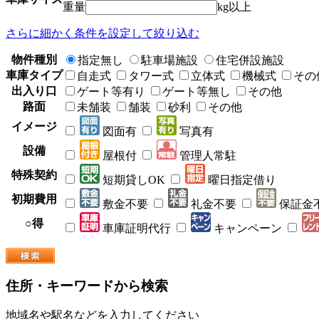
重量
kg以上
さらに細かく条件を設定して絞り込む
物件種別
指定無し
駐車場施設
住宅併設施設
車庫タイプ
自走式
タワー式
立体式
機械式
その
出入り口
ゲート等有り
ゲート等無し
その他
路面
未舗装
舗装
砂利
その他
イメージ
図面有
写真有
設備
屋根付
管理人常駐
特殊契約
短期貸しOK
曜日指定借り
初期費用
敷金不要
礼金不要
保証金
○得
車庫証明代行
キャンペーン
住所・キーワードから検索
地域名や駅名などを入力してください