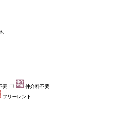
他
不要
仲介料不要
フリーレント