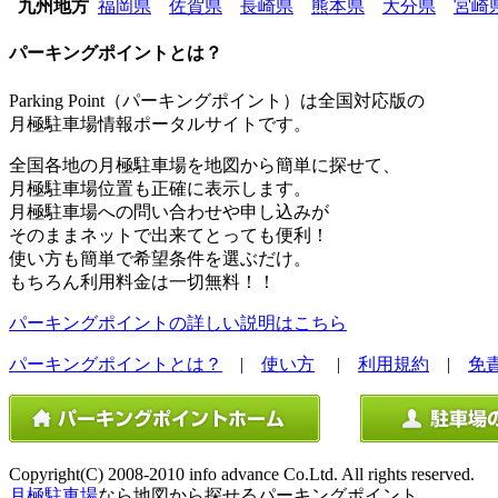
九州地方
福岡県
佐賀県
長崎県
熊本県
大分県
宮崎
パーキングポイントとは？
Parking Point（パーキングポイント）は全国対応版の
月極駐車場情報ポータルサイトです。
全国各地の月極駐車場を地図から簡単に探せて、
月極駐車場位置も正確に表示します。
月極駐車場への問い合わせや申し込みが
そのままネットで出来てとっても便利！
使い方も簡単で希望条件を選ぶだけ。
もちろん利用料金は一切無料！！
パーキングポイントの詳しい説明はこちら
パーキングポイントとは？
|
使い方
|
利用規約
|
免
Copyright(C) 2008-2010 info advance Co.Ltd. All rights reserved.
月極駐車場
なら地図から探せるパーキングポイント