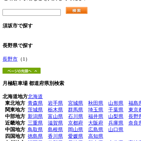
須坂市
で探す
長野県
で探す
長野市
（1）
月極駐車場 都道府県別検索
北海道地方
北海道
東北地方
青森県
岩手県
宮城県
秋田県
山形県
福島
関東地方
茨城県
栃木県
群馬県
埼玉県
千葉県
東京
中部地方
新潟県
富山県
石川県
福井県
山梨県
長野
近畿地方
三重県
滋賀県
京都府
大阪府
兵庫県
奈良
中国地方
鳥取県
島根県
岡山県
広島県
山口県
四国地方
徳島県
香川県
愛媛県
高知県