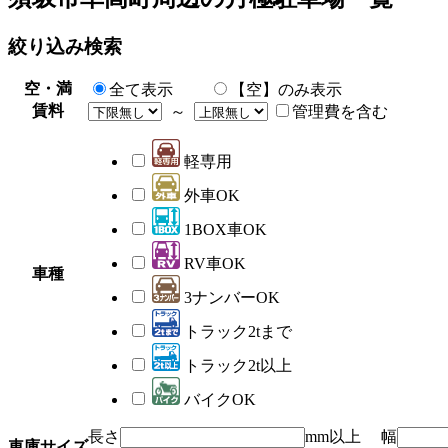
絞り込み検索
空・満
全て表示
【空】のみ表示
賃料
～
管理費を含む
軽専用
外車OK
1BOX車OK
RV車OK
車種
3ナンバーOK
トラック2tまで
トラック2t以上
バイクOK
長さ
mm以上 幅
車庫サイズ