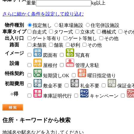
重量
kg以上
さらに細かく条件を設定して絞り込む
物件種別
指定無し
駐車場施設
住宅併設施設
車庫タイプ
自走式
タワー式
立体式
機械式
その
出入り口
ゲート等有り
ゲート等無し
その他
路面
未舗装
舗装
砂利
その他
イメージ
図面有
写真有
設備
屋根付
管理人常駐
特殊契約
短期貸しOK
曜日指定借り
初期費用
敷金不要
礼金不要
保証金
○得
車庫証明代行
キャンペーン
住所・キーワードから検索
地域名や駅名などを入力してください