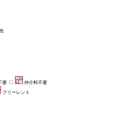
他
不要
仲介料不要
フリーレント