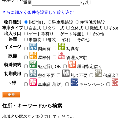
重量
kg以上
さらに細かく条件を設定して絞り込む
物件種別
指定無し
駐車場施設
住宅併設施設
車庫タイプ
自走式
タワー式
立体式
機械式
その
出入り口
ゲート等有り
ゲート等無し
その他
路面
未舗装
舗装
砂利
その他
イメージ
図面有
写真有
設備
屋根付
管理人常駐
特殊契約
短期貸しOK
曜日指定借り
初期費用
敷金不要
礼金不要
保証金
○得
車庫証明代行
キャンペーン
住所・キーワードから検索
地域名や駅名などを入力してください