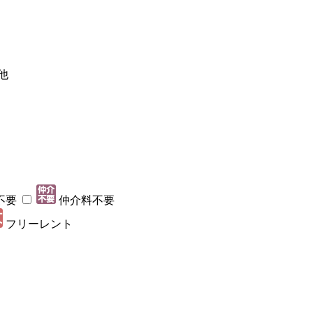
他
不要
仲介料不要
フリーレント