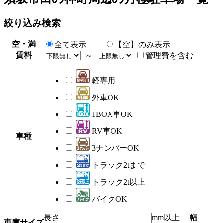
絞り込み検索
空・満
全て表示
【空】のみ表示
賃料
～
管理費を含む
軽専用
外車OK
1BOX車OK
RV車OK
車種
3ナンバーOK
トラック2tまで
トラック2t以上
バイクOK
長さ
mm以上 幅
車庫サイズ