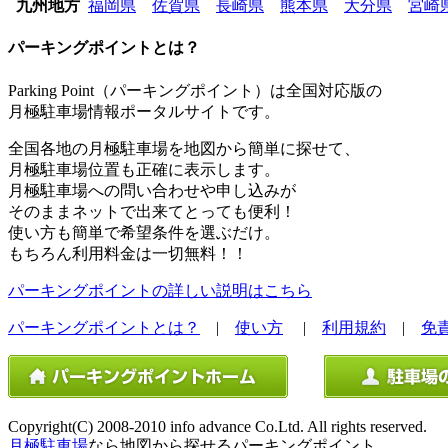
九州地方
福岡県
佐賀県
長崎県
熊本県
大分県
宮崎
パーキングポイントとは？
Parking Point（パーキングポイント）は全国対応版の
月極駐車場情報ポータルサイトです。
全国各地の月極駐車場を地図から簡単に探せて、
月極駐車場位置も正確に表示します。
月極駐車場への問い合わせや申し込みが
そのままネットで出来てとっても便利！
使い方も簡単で希望条件を選ぶだけ。
もちろん利用料金は一切無料！！
パーキングポイントの詳しい説明はこちら
パーキングポイントとは？
|
使い方
|
利用規約
|
免
Copyright(C) 2008-2010 info advance Co.Ltd. All rights reserved.
月極駐車場
なら地図から探せるパーキングポイント