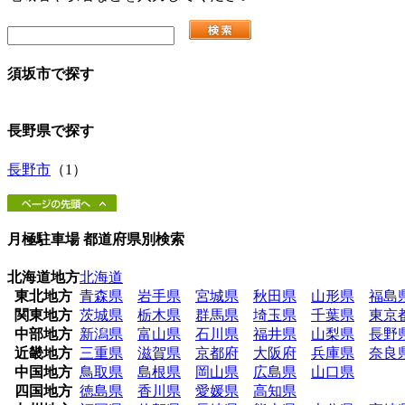
須坂市
で探す
長野県
で探す
長野市
（1）
月極駐車場 都道府県別検索
北海道地方
北海道
東北地方
青森県
岩手県
宮城県
秋田県
山形県
福島
関東地方
茨城県
栃木県
群馬県
埼玉県
千葉県
東京
中部地方
新潟県
富山県
石川県
福井県
山梨県
長野
近畿地方
三重県
滋賀県
京都府
大阪府
兵庫県
奈良
中国地方
鳥取県
島根県
岡山県
広島県
山口県
四国地方
徳島県
香川県
愛媛県
高知県