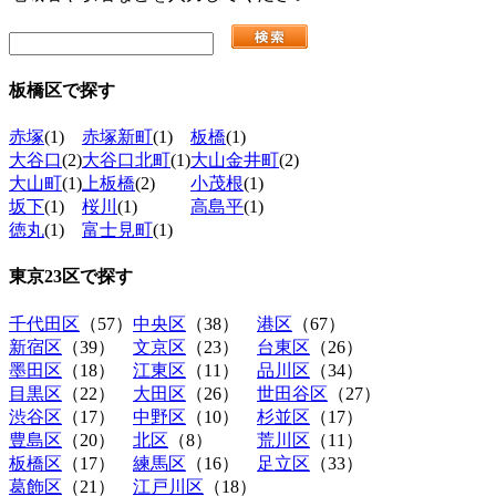
板橋区
で探す
赤塚
(1)
赤塚新町
(1)
板橋
(1)
大谷口
(2)
大谷口北町
(1)
大山金井町
(2)
大山町
(1)
上板橋
(2)
小茂根
(1)
坂下
(1)
桜川
(1)
高島平
(1)
徳丸
(1)
富士見町
(1)
東京23区
で探す
千代田区
（57）
中央区
（38）
港区
（67）
新宿区
（39）
文京区
（23）
台東区
（26）
墨田区
（18）
江東区
（11）
品川区
（34）
目黒区
（22）
大田区
（26）
世田谷区
（27）
渋谷区
（17）
中野区
（10）
杉並区
（17）
豊島区
（20）
北区
（8）
荒川区
（11）
板橋区
（17）
練馬区
（16）
足立区
（33）
葛飾区
（21）
江戸川区
（18）