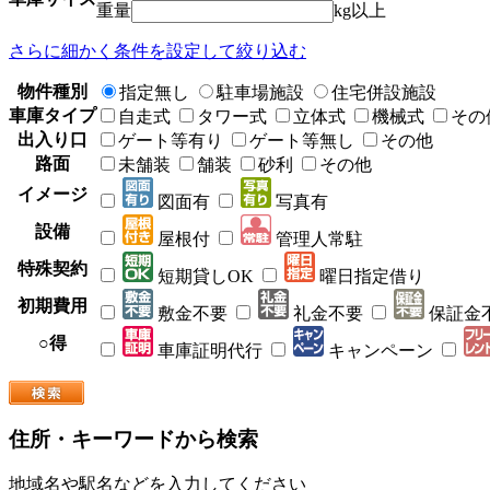
重量
kg以上
さらに細かく条件を設定して絞り込む
物件種別
指定無し
駐車場施設
住宅併設施設
車庫タイプ
自走式
タワー式
立体式
機械式
その
出入り口
ゲート等有り
ゲート等無し
その他
路面
未舗装
舗装
砂利
その他
イメージ
図面有
写真有
設備
屋根付
管理人常駐
特殊契約
短期貸しOK
曜日指定借り
初期費用
敷金不要
礼金不要
保証金
○得
車庫証明代行
キャンペーン
住所・キーワードから検索
地域名や駅名などを入力してください