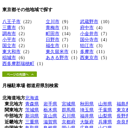
東京都その他地域
で探す
八王子市
（22）
立川市
（9）
武蔵野市
（10）
三鷹市
（5）
青梅市
（3）
府中市
（4）
調布市
（2）
町田市
（14）
小金井市
（7）
小平市
（5）
日野市
（7）
国分寺市
（4）
国立市
（2）
福生市
（1）
狛江市
（3）
東大和市
（2）
東久留米市
（1）
多摩市
（11）
稲城市
（6）
あきる野市
（1）
西東京市
（5）
西多摩郡瑞穂町
（1）
月極駐車場 都道府県別検索
北海道地方
北海道
東北地方
青森県
岩手県
宮城県
秋田県
山形県
福島
関東地方
茨城県
栃木県
群馬県
埼玉県
千葉県
東京
中部地方
新潟県
富山県
石川県
福井県
山梨県
長野
近畿地方
三重県
滋賀県
京都府
大阪府
兵庫県
奈良
中国地方
鳥取県
島根県
岡山県
広島県
山口県