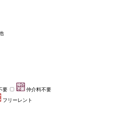
他
不要
仲介料不要
フリーレント