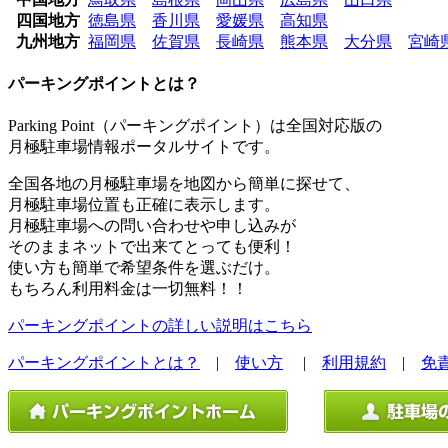
四国地方
徳島県
香川県
愛媛県
高知県
九州地方
福岡県
佐賀県
長崎県
熊本県
大分県
宮崎
パーキングポイントとは？
Parking Point（パーキングポイント）は全国対応版の
月極駐車場情報ポータルサイトです。
全国各地の月極駐車場を地図から簡単に探せて、
月極駐車場位置も正確に表示します。
月極駐車場への問い合わせや申し込みが
そのままネットで出来てとっても便利！
使い方も簡単で希望条件を選ぶだけ。
もちろん利用料金は一切無料！！
パーキングポイントの詳しい説明はこちら
パーキングポイントとは？
|
使い方
|
利用規約
|
免