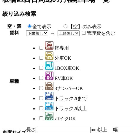
絞り込み検索
空・満
全て表示
【空】のみ表示
賃料
～
管理費を含む
軽専用
外車OK
1BOX車OK
RV車OK
車種
3ナンバーOK
トラック2tまで
トラック2t以上
バイクOK
長さ
mm以上 幅
車庫サイズ