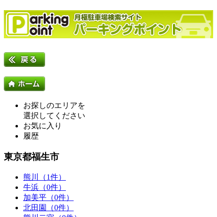
お探しのエリアを
選択してください
お気に入り
履歴
東京都福生市
熊川（1件）
牛浜（0件）
加美平（0件）
北田園（0件）