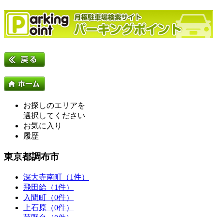
お探しのエリアを
選択してください
お気に入り
履歴
東京都調布市
深大寺南町（1件）
飛田給（1件）
入間町（0件）
上石原（0件）