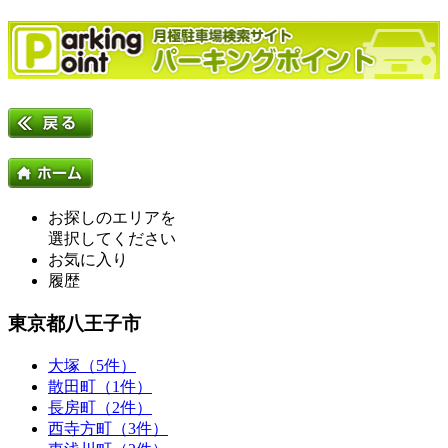
お探しのエリアを
選択してください
お気に入り
履歴
東京都八王子市
大塚（5件）
散田町（1件）
長房町（2件）
西寺方町（3件）