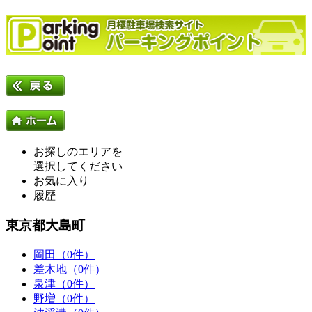
お探しのエリアを
選択してください
お気に入り
履歴
東京都大島町
岡田（0件）
差木地（0件）
泉津（0件）
野増（0件）