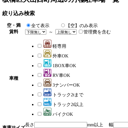
絞り込み検索
空・満
全て表示
【空】のみ表示
賃料
～
管理費を含む
軽専用
外車OK
1BOX車OK
RV車OK
車種
3ナンバーOK
トラック2tまで
トラック2t以上
バイクOK
長さ
mm以上 幅
車庫サイズ