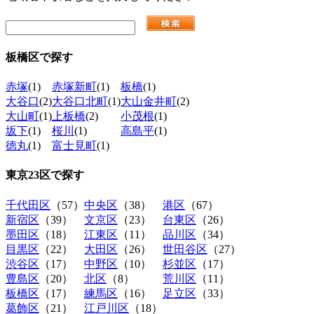
板橋区
で探す
赤塚
(1)
赤塚新町
(1)
板橋
(1)
大谷口
(2)
大谷口北町
(1)
大山金井町
(2)
大山町
(1)
上板橋
(2)
小茂根
(1)
坂下
(1)
桜川
(1)
高島平
(1)
徳丸
(1)
富士見町
(1)
東京23区
で探す
千代田区
（57）
中央区
（38）
港区
（67）
新宿区
（39）
文京区
（23）
台東区
（26）
墨田区
（18）
江東区
（11）
品川区
（34）
目黒区
（22）
大田区
（26）
世田谷区
（27）
渋谷区
（17）
中野区
（10）
杉並区
（17）
豊島区
（20）
北区
（8）
荒川区
（11）
板橋区
（17）
練馬区
（16）
足立区
（33）
葛飾区
（21）
江戸川区
（18）