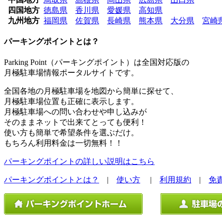
四国地方
徳島県
香川県
愛媛県
高知県
九州地方
福岡県
佐賀県
長崎県
熊本県
大分県
宮崎
パーキングポイントとは？
Parking Point（パーキングポイント）は全国対応版の
月極駐車場情報ポータルサイトです。
全国各地の月極駐車場を地図から簡単に探せて、
月極駐車場位置も正確に表示します。
月極駐車場への問い合わせや申し込みが
そのままネットで出来てとっても便利！
使い方も簡単で希望条件を選ぶだけ。
もちろん利用料金は一切無料！！
パーキングポイントの詳しい説明はこちら
パーキングポイントとは？
|
使い方
|
利用規約
|
免