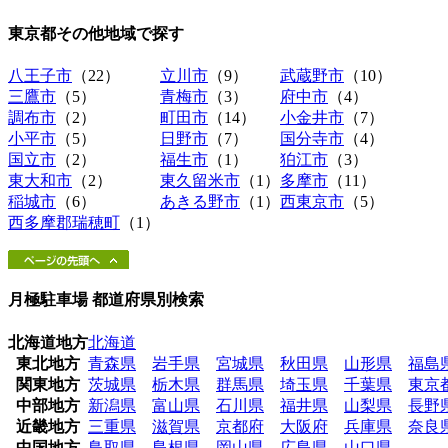
東京都その他地域
で探す
八王子市
（22）
立川市
（9）
武蔵野市
（10）
三鷹市
（5）
青梅市
（3）
府中市
（4）
調布市
（2）
町田市
（14）
小金井市
（7）
小平市
（5）
日野市
（7）
国分寺市
（4）
国立市
（2）
福生市
（1）
狛江市
（3）
東大和市
（2）
東久留米市
（1）
多摩市
（11）
稲城市
（6）
あきる野市
（1）
西東京市
（5）
西多摩郡瑞穂町
（1）
月極駐車場 都道府県別検索
北海道地方
北海道
東北地方
青森県
岩手県
宮城県
秋田県
山形県
福島
関東地方
茨城県
栃木県
群馬県
埼玉県
千葉県
東京
中部地方
新潟県
富山県
石川県
福井県
山梨県
長野
近畿地方
三重県
滋賀県
京都府
大阪府
兵庫県
奈良
中国地方
鳥取県
島根県
岡山県
広島県
山口県