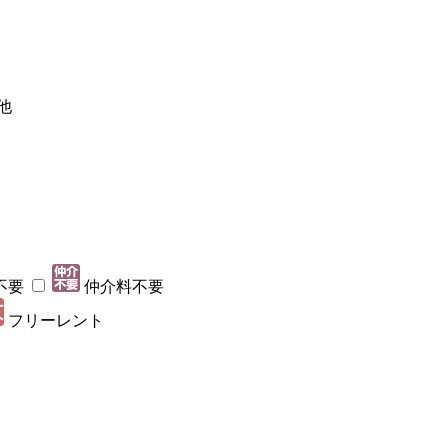
他
不要
仲介料不要
フリーレント