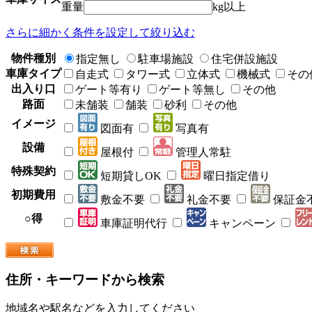
重量
kg以上
さらに細かく条件を設定して絞り込む
物件種別
指定無し
駐車場施設
住宅併設施設
車庫タイプ
自走式
タワー式
立体式
機械式
その
出入り口
ゲート等有り
ゲート等無し
その他
路面
未舗装
舗装
砂利
その他
イメージ
図面有
写真有
設備
屋根付
管理人常駐
特殊契約
短期貸しOK
曜日指定借り
初期費用
敷金不要
礼金不要
保証金
○得
車庫証明代行
キャンペーン
住所・キーワードから検索
地域名や駅名などを入力してください