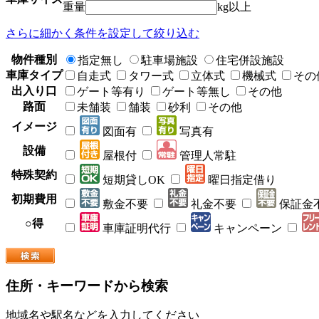
重量
kg以上
さらに細かく条件を設定して絞り込む
物件種別
指定無し
駐車場施設
住宅併設施設
車庫タイプ
自走式
タワー式
立体式
機械式
その
出入り口
ゲート等有り
ゲート等無し
その他
路面
未舗装
舗装
砂利
その他
イメージ
図面有
写真有
設備
屋根付
管理人常駐
特殊契約
短期貸しOK
曜日指定借り
初期費用
敷金不要
礼金不要
保証金
○得
車庫証明代行
キャンペーン
住所・キーワードから検索
地域名や駅名などを入力してください