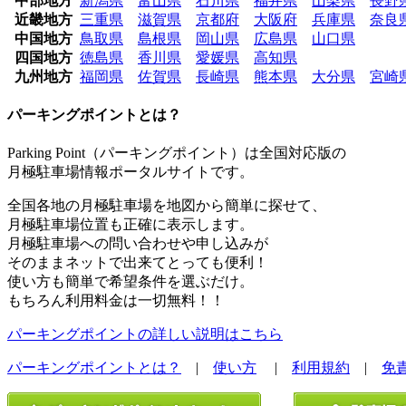
中部地方
新潟県
富山県
石川県
福井県
山梨県
長野
近畿地方
三重県
滋賀県
京都府
大阪府
兵庫県
奈良
中国地方
鳥取県
島根県
岡山県
広島県
山口県
四国地方
徳島県
香川県
愛媛県
高知県
九州地方
福岡県
佐賀県
長崎県
熊本県
大分県
宮崎
パーキングポイントとは？
Parking Point（パーキングポイント）は全国対応版の
月極駐車場情報ポータルサイトです。
全国各地の月極駐車場を地図から簡単に探せて、
月極駐車場位置も正確に表示します。
月極駐車場への問い合わせや申し込みが
そのままネットで出来てとっても便利！
使い方も簡単で希望条件を選ぶだけ。
もちろん利用料金は一切無料！！
パーキングポイントの詳しい説明はこちら
パーキングポイントとは？
|
使い方
|
利用規約
|
免