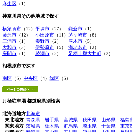
麻生区
（1）
神奈川県その他地域
で探す
横須賀市
（12）
平塚市
（27）
鎌倉市
（1）
藤沢市
（12）
小田原市
（11）
茅ヶ崎市
（8）
三浦市
（1）
秦野市
（2）
厚木市
（5）
大和市
（3）
伊勢原市
（5）
海老名市
（2）
座間市
（1）
綾瀬市
（2）
足柄上郡大井町
（2）
相模原市
で探す
南区
（5）
中央区
（4）
緑区
（5）
月極駐車場 都道府県別検索
北海道地方
北海道
東北地方
青森県
岩手県
宮城県
秋田県
山形県
福島
関東地方
茨城県
栃木県
群馬県
埼玉県
千葉県
東京