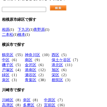
相模原市緑区
で探す
相原
(1)
下九沢
(1)
青野原
(1)
二本松
(1)
橋本
(1)
横浜市
で探す
鶴見区
（55）
神奈川区
（10）
西区
（5）
中区
（6）
南区
（9）
保土ケ谷区
（7）
磯子区
（5）
金沢区
（6）
港北区
（11）
戸塚区
（4）
港南区
（12）
旭区
（6）
緑区
（1）
瀬谷区
（2）
栄区
（2）
泉区
（3）
青葉区
（38）
都筑区
（3）
川崎市
で探す
川崎区
（8）
幸区
（8）
中原区
（7）
高津区
（8）
多摩区
（2）
宮前区
（16）