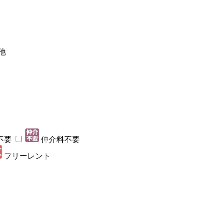
他
不要
仲介料不要
フリーレント