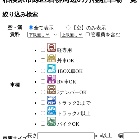
絞り込み検索
空・満
全て表示
【空】のみ表示
賃料
～
管理費を含む
軽専用
外車OK
1BOX車OK
RV車OK
車種
3ナンバーOK
トラック2tまで
トラック2t以上
バイクOK
長さ
mm以上 幅
車庫サイズ