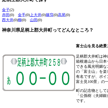
金子
(2)
赤田
(0)
金手
(0)
上大井
(0)
篠窪
(0)
高尾
(0)
西大井
(0)
柳
(0)
山田
(0)
神奈川県足柄上郡大井町ってどんなところ？
富士山を見る絶景
足柄郡大井町は神
箱根連山から日本
できる風光明媚な
の「富士山」を楽
有名ですが、ポイ
富士見100景」
町の記念物として
「公孫樹（夫婦銀
です。