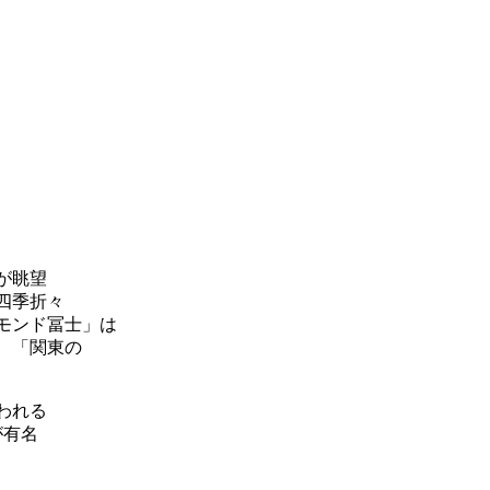
が眺望
四季折々
モンド冨士」は
、「関東の
われる
が有名