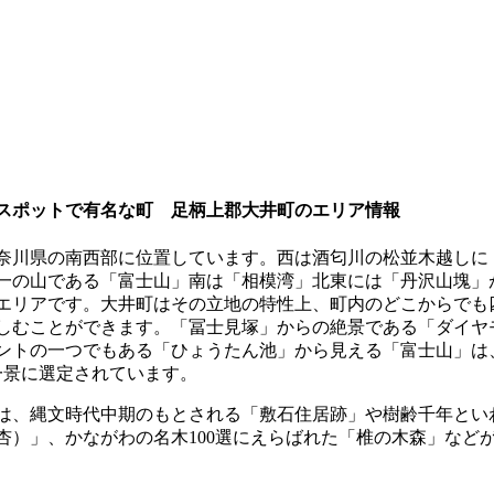
スポットで有名な町 足柄上郡大井町のエリア情報
奈川県の南西部に位置しています。西は酒匂川の松並木越しに
一の山である「富士山」南は「相模湾」北東には「丹沢山塊」
エリアです。大井町はその立地の特性上、町内のどこからでも
しむことができます。「冨士見塚」からの絶景である「ダイヤ
ントの一つでもある「ひょうたん池」から見える「富士山」は
の一景に選定されています。
は、縄文時代中期のもとされる「敷石住居跡」や樹齢千年とい
杏）」、かながわの名木100選にえらばれた「椎の木森」など