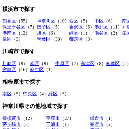
横浜市
で探す
鶴見区
（55）
神奈川区
（10）
西区
（5）
中区
（6）
南
保土ケ谷区
（7）
磯子区
（5）
金沢区
（6）
港北区
（11）
戸
港南区
（12）
旭区
（6）
緑区
（1）
瀬谷区
（2）
栄
泉区
（3）
青葉区
（38）
都筑区
（3）
川崎市
で探す
川崎区
（8）
幸区
（8）
中原区
（7）
高津区
（8）
多摩区
（2
宮前区
（16）
麻生区
（1）
相模原市
で探す
南区
（5）
中央区
（4）
緑区
（5）
神奈川県その他地域
で探す
横須賀市
（12）
平塚市
（27）
鎌倉市
（1）
茅ヶ崎市
（8）
三浦市
（1）
秦野市
（2）