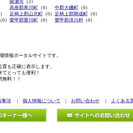
綾瀬市
（2）
高座郡寒川町
（0）
中郡大磯町
（0）
0）
足柄上郡山北町
（0）
足柄上郡開成町
（0）
（0）
愛甲郡愛川町
（0）
愛甲郡清川村
（0）
極駐車場情報ポータルサイトです。
位置も正確に表示します。
来てとっても便利！
切無料！！
責事項
|
個人情報について
|
お問い合わせ
|
よくある