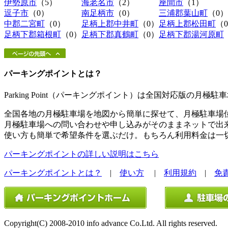
伊勢原市
（5）
海老名市
（2）
座間市
（1）
逗子市
（0）
南足柄市
（0）
三浦郡葉山町
（0）
中郡二宮町
（0）
足柄上郡中井町
（0）
足柄上郡松田町
（
足柄下郡箱根町
（0）
足柄下郡真鶴町
（0）
足柄下郡湯河原町
パーキングポイントとは？
Parking Point（パーキングポイント）は全国対応版の月
全国各地の月極駐車場を地図から簡単に探せて、月極駐車場
月極駐車場への問い合わせや申し込みがそのままネットで出
使い方も簡単で希望条件を選ぶだけ。もちろん利用料金は一
パーキングポイントの詳しい説明はこちら
パーキングポイントとは？
|
使い方
|
利用規約
|
免
Copyright(C) 2008-2010 info advance Co.Ltd. All rights reserved.