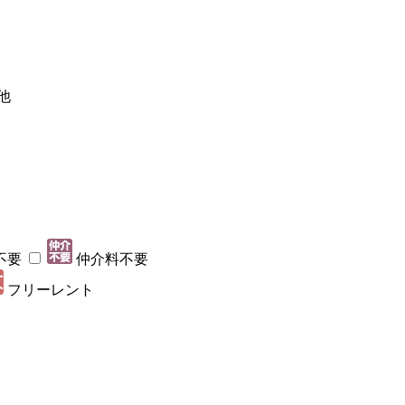
他
不要
仲介料不要
フリーレント