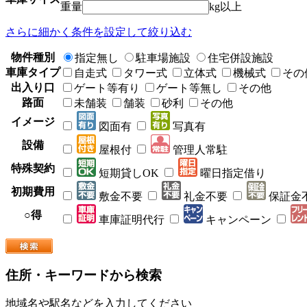
重量
kg以上
さらに細かく条件を設定して絞り込む
物件種別
指定無し
駐車場施設
住宅併設施設
車庫タイプ
自走式
タワー式
立体式
機械式
その
出入り口
ゲート等有り
ゲート等無し
その他
路面
未舗装
舗装
砂利
その他
イメージ
図面有
写真有
設備
屋根付
管理人常駐
特殊契約
短期貸しOK
曜日指定借り
初期費用
敷金不要
礼金不要
保証金
○得
車庫証明代行
キャンペーン
住所・キーワードから検索
地域名や駅名などを入力してください