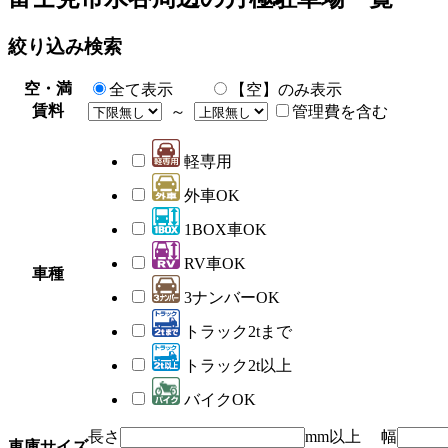
絞り込み検索
空・満
全て表示
【空】のみ表示
賃料
～
管理費を含む
軽専用
外車OK
1BOX車OK
RV車OK
車種
3ナンバーOK
トラック2tまで
トラック2t以上
バイクOK
長さ
mm以上 幅
車庫サイズ