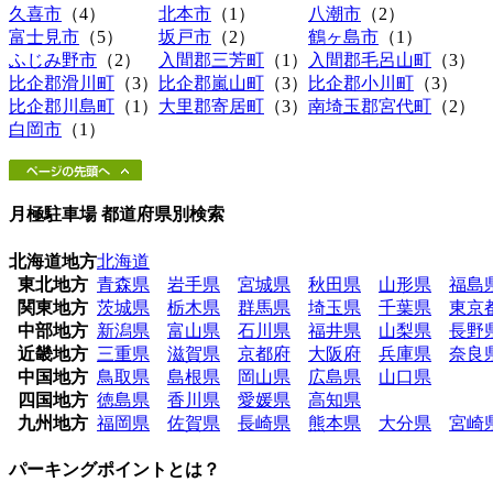
久喜市
（4）
北本市
（1）
八潮市
（2）
富士見市
（5）
坂戸市
（2）
鶴ヶ島市
（1）
ふじみ野市
（2）
入間郡三芳町
（1）
入間郡毛呂山町
（3）
比企郡滑川町
（3）
比企郡嵐山町
（3）
比企郡小川町
（3）
比企郡川島町
（1）
大里郡寄居町
（3）
南埼玉郡宮代町
（2）
白岡市
（1）
月極駐車場 都道府県別検索
北海道地方
北海道
東北地方
青森県
岩手県
宮城県
秋田県
山形県
福島
関東地方
茨城県
栃木県
群馬県
埼玉県
千葉県
東京
中部地方
新潟県
富山県
石川県
福井県
山梨県
長野
近畿地方
三重県
滋賀県
京都府
大阪府
兵庫県
奈良
中国地方
鳥取県
島根県
岡山県
広島県
山口県
四国地方
徳島県
香川県
愛媛県
高知県
九州地方
福岡県
佐賀県
長崎県
熊本県
大分県
宮崎
パーキングポイントとは？