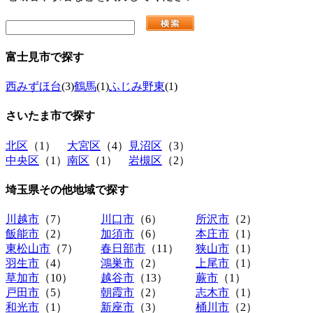
富士見市
で探す
西みずほ台
(3)
鶴馬
(1)
ふじみ野東
(1)
さいたま市
で探す
北区
（1）
大宮区
（4）
見沼区
（3）
中央区
（1）
南区
（1）
岩槻区
（2）
埼玉県その他地域
で探す
川越市
（7）
川口市
（6）
所沢市
（2）
飯能市
（2）
加須市
（6）
本庄市
（1）
東松山市
（7）
春日部市
（11）
狭山市
（1）
羽生市
（4）
鴻巣市
（2）
上尾市
（1）
草加市
（10）
越谷市
（13）
蕨市
（1）
戸田市
（5）
朝霞市
（2）
志木市
（1）
和光市
（1）
新座市
（3）
桶川市
（2）