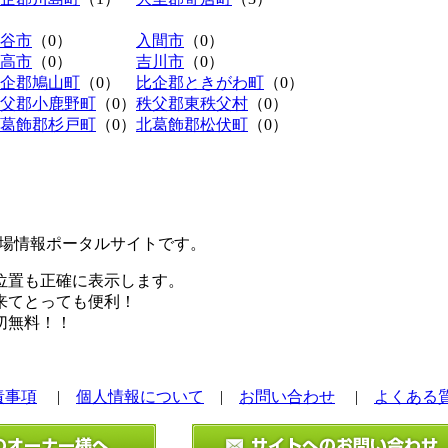
谷市
（0）
入間市
（0）
高市
（0）
吉川市
（0）
企郡鳩山町
（0）
比企郡ときがわ町
（0）
父郡小鹿野町
（0）
秩父郡東秩父村
（0）
葛飾郡杉戸町
（0）
北葛飾郡松伏町
（0）
極駐車場情報ポータルサイトです。
位置も正確に表示します。
来てとっても便利！
切無料！！
責事項
|
個人情報について
|
お問い合わせ
|
よくある