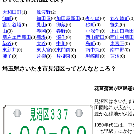
大和田町
(1)
風渡野
(2)
卸町
(0)
加田屋
(0)
加田屋新田
(0)
丸ケ崎
(0)
丸ケ崎町
(0
宮ケ谷塔
(0)
見山
(0)
御蔵
(0)
砂町
(0)
笹丸
(0)
山
(0)
春岡
(0)
春野
(0)
小深作
(0)
上山口新田
新右エ門新田
(0)
新堤
(0)
深作
(0)
西山新田
(0)
西山村新田
染谷
(0)
大谷
(0)
中川
(0)
島町
(0)
東宮下
(0)
東新井
(0)
東大宮
(0)
東門前
(0)
南中丸
(0)
南中野
(0)
膝子
(0)
片柳
(0)
片柳東
(0)
堀崎町
(0)
蓮沼
(0)
埼玉県さいたま市見沼区ってどんなところ？
花菖蒲園が区民憩
見沼区はさいたま
田園地帯が広がり
豊かな緑地が保護
1950年代には
「七里駅」にかけ