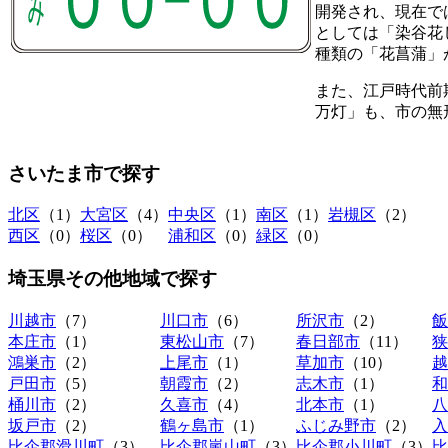
開発され、現在で
としては「染谷花し
種類の「花菖蒲」
また、江戸時代前
万灯」も、市の無
さいたま市
で探す
北区
（1）
大宮区
（4）
中央区
（1）
南区
（1）
岩槻区
（2）
西区
（0）
桜区
（0）
浦和区
（0）
緑区
（0）
埼玉県その他地域
で探す
川越市
（7）
川口市
（6）
所沢市
（2）
飯
本庄市
（1）
東松山市
（7）
春日部市
（11）
狭
鴻巣市
（2）
上尾市
（1）
草加市
（10）
越
戸田市
（5）
朝霞市
（2）
志木市
（1）
和
桶川市
（2）
久喜市
（4）
北本市
（1）
八
坂戸市
（2）
鶴ヶ島市
（1）
ふじみ野市
（2）
入
比企郡滑川町
（3）
比企郡嵐山町
（3）
比企郡小川町
（3）
比