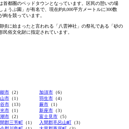
は首都圏のベッドタウンとなっています。区民の憩いの場
ょうぶ園」が有名で、現在約8,000平方メートルに300数
が絢を競っています。
期頃に始まったと言われる「八雲神社」の祭礼である「砂の
形民俗文化財に指定されています。
能市
（2）
加須市
（6）
山市
（1）
羽生市
（4）
谷市
（13）
蕨市
（1）
光市
（1）
新座市
（3）
潮市
（2）
富士見市
（5）
間郡三芳町
（1）
入間郡毛呂山町
（3）
企郡川島町
（1）
大里郡寄居町
（3）