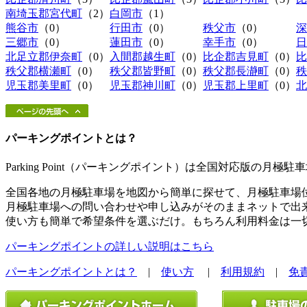
南埼玉郡宮代町
（2）
白岡市
（1）
熊谷市
（0）
行田市
（0）
秩父市
（0）
深
三郷市
（0）
蓮田市
（0）
幸手市
（0）
日
北足立郡伊奈町
（0）
入間郡越生町
（0）
比企郡吉見町
（0）
比
秩父郡横瀬町
（0）
秩父郡皆野町
（0）
秩父郡長瀞町
（0）
秩
児玉郡美里町
（0）
児玉郡神川町
（0）
児玉郡上里町
（0）
北
パーキングポイントとは？
Parking Point（パーキングポイント）は全国対応版の月
全国各地の月極駐車場を地図から簡単に探せて、月極駐車場
月極駐車場への問い合わせや申し込みがそのままネットで出
使い方も簡単で希望条件を選ぶだけ。もちろん利用料金は一
パーキングポイントの詳しい説明はこちら
パーキングポイントとは？
|
使い方
|
利用規約
|
免