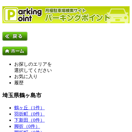
お探しのエリアを
選択してください
お気に入り
履歴
埼玉県鶴ヶ島市
鶴ヶ丘（1件）
羽折町（0件）
下新田（0件）
脚折（0件）