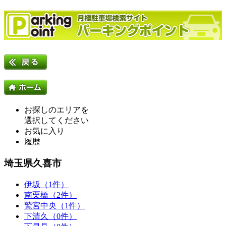
お探しのエリアを
選択してください
お気に入り
履歴
埼玉県久喜市
伊坂（1件）
南栗橋（2件）
鷲宮中央（1件）
下清久（0件）