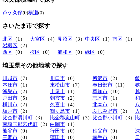
芦ケ久保
(0)
横瀬
(0)
さいたま市
で探す
北区
（1）
大宮区
（4）
見沼区
（3）
中央区
（1）
南区
（1）
岩槻区
（2）
西区
（0）
桜区
（0）
浦和区
（0）
緑区
（0）
埼玉県その他地域
で探す
川越市
（7）
川口市
（6）
所沢市
（2）
飯
本庄市
（1）
東松山市
（7）
春日部市
（11）
狭
鴻巣市
（2）
上尾市
（1）
草加市
（10）
越
戸田市
（5）
朝霞市
（2）
志木市
（1）
和
桶川市
（2）
久喜市
（4）
北本市
（1）
八
坂戸市
（2）
鶴ヶ島市
（1）
ふじみ野市
（2）
入
比企郡滑川町
（3）
比企郡嵐山町
（3）
比企郡小川町
（3）
比
南埼玉郡宮代町
（2）
白岡市
（1）
熊谷市
（0）
行田市
（0）
秩父市
（0）
深
三郷市
（0）
蓮田市
（0）
幸手市
（0）
日