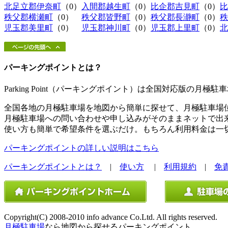
北足立郡伊奈町
（0）
入間郡越生町
（0）
比企郡吉見町
（0）
比
秩父郡横瀬町
（0）
秩父郡皆野町
（0）
秩父郡長瀞町
（0）
秩
児玉郡美里町
（0）
児玉郡神川町
（0）
児玉郡上里町
（0）
北
パーキングポイントとは？
Parking Point（パーキングポイント）は全国対応版の月
全国各地の月極駐車場を地図から簡単に探せて、月極駐車場
月極駐車場への問い合わせや申し込みがそのままネットで出
使い方も簡単で希望条件を選ぶだけ。もちろん利用料金は一
パーキングポイントの詳しい説明はこちら
パーキングポイントとは？
|
使い方
|
利用規約
|
免
Copyright(C) 2008-2010 info advance Co.Ltd. All rights reserved.
月極駐車場
なら地図から探せるパーキングポイント