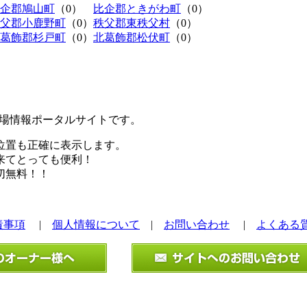
企郡鳩山町
（0）
比企郡ときがわ町
（0）
父郡小鹿野町
（0）
秩父郡東秩父村
（0）
葛飾郡杉戸町
（0）
北葛飾郡松伏町
（0）
極駐車場情報ポータルサイトです。
位置も正確に表示します。
来てとっても便利！
切無料！！
責事項
|
個人情報について
|
お問い合わせ
|
よくある