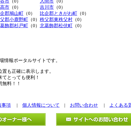
谷市
（0）
入間市
（0）
高市
（0）
吉川市
（0）
企郡鳩山町
（0）
比企郡ときがわ町
（0）
父郡小鹿野町
（0）
秩父郡東秩父村
（0）
葛飾郡杉戸町
（0）
北葛飾郡松伏町
（0）
極駐車場情報ポータルサイトです。
位置も正確に表示します。
来てとっても便利！
切無料！！
責事項
|
個人情報について
|
お問い合わせ
|
よくある