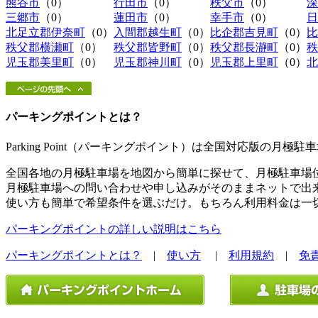
熊谷市
（0）
行田市
（0）
秩父市
（0）
深
三郷市
（0）
蓮田市
（0）
幸手市
（0）
日
北足立郡伊奈町
（0）
入間郡越生町
（0）
比企郡吉見町
（0）
比
秩父郡横瀬町
（0）
秩父郡皆野町
（0）
秩父郡長瀞町
（0）
秩
児玉郡美里町
（0）
児玉郡神川町
（0）
児玉郡上里町
（0）
北
パーキングポイントとは？
Parking Point（パーキングポイント）は全国対応版の月
全国各地の月極駐車場を地図から簡単に探せて、月極駐車場
月極駐車場への問い合わせや申し込みがそのままネットで出
使い方も簡単で希望条件を選ぶだけ。もちろん利用料金は一
パーキングポイントの詳しい説明はこちら
パーキングポイントとは？
|
使い方
|
利用規約
|
免