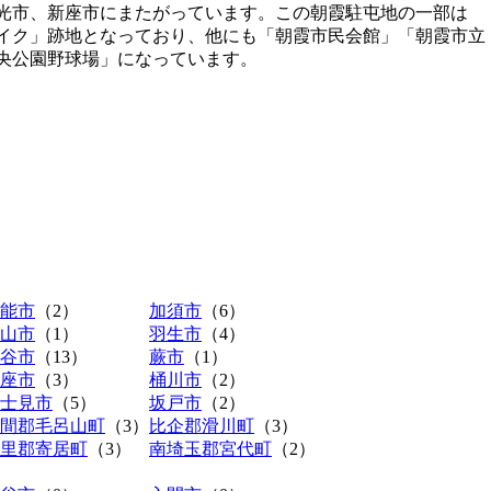
光市、新座市にまたがっています。この朝霞駐屯地の一部は
イク」跡地となっており、他にも「朝霞市民会館」「朝霞市立
央公園野球場」になっています。
能市
（2）
加須市
（6）
山市
（1）
羽生市
（4）
谷市
（13）
蕨市
（1）
座市
（3）
桶川市
（2）
士見市
（5）
坂戸市
（2）
間郡毛呂山町
（3）
比企郡滑川町
（3）
里郡寄居町
（3）
南埼玉郡宮代町
（2）