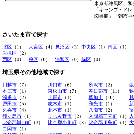
東京都練馬区、和
「キャンプ・ドレ
図書館」「朝霞中
さいたま市
で探す
北区
（1）
大宮区
（4）
見沼区
（3）
中央区
（1）
南区
（1）
岩槻区
（2）
西区
（0）
桜区
（0）
浦和区
（0）
緑区
（0）
埼玉県その他地域
で探す
川越市
（7）
川口市
（6）
所沢市
（2）
飯
本庄市
（1）
東松山市
（7）
春日部市
（11）
狭
鴻巣市
（2）
上尾市
（1）
草加市
（10）
越
戸田市
（5）
志木市
（1）
和光市
（1）
新
久喜市
（4）
北本市
（1）
八潮市
（2）
富
鶴ヶ島市
（1）
ふじみ野市
（2）
入間郡三芳町
（1）
入
比企郡嵐山町
（3）
比企郡小川町
（3）
比企郡川島町
（1）
大
白岡市
（1）