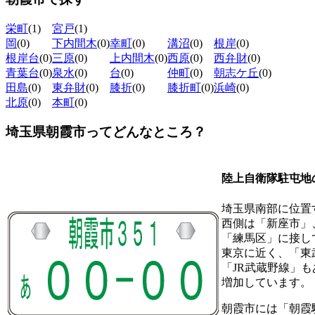
栄町
(1)
宮戸
(1)
岡
(0)
下内間木
(0)
幸町
(0)
溝沼
(0)
根岸
(0)
根岸台
(0)
三原
(0)
上内間木
(0)
西原
(0)
西弁財
(0)
青葉台
(0)
泉水
(0)
台
(0)
仲町
(0)
朝志ケ丘
(0)
田島
(0)
東弁財
(0)
膝折
(0)
膝折町
(0)
浜崎
(0)
北原
(0)
本町
(0)
埼玉県朝霞市ってどんなところ？
陸上自衛隊駐屯地
埼玉県南部に位置
西側は「新座市」
「練馬区」に接し
東京に近く、「東
「JR武蔵野線」
増加しています。
朝霞市には「朝霞