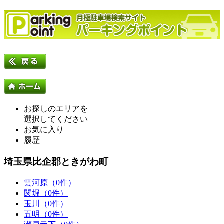
お探しのエリアを
選択してください
お気に入り
履歴
埼玉県比企郡ときがわ町
雲河原（0件）
関堀（0件）
玉川（0件）
五明（0件）