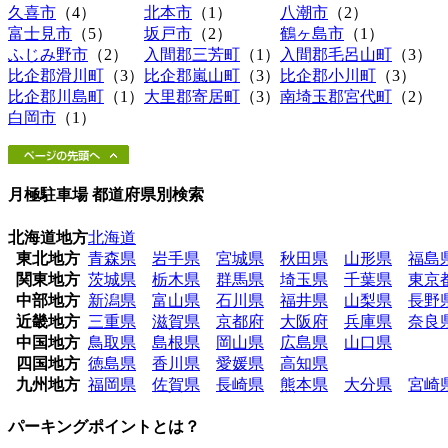
久喜市
（4）
北本市
（1）
八潮市
（2）
富士見市
（5）
坂戸市
（2）
鶴ヶ島市
（1）
ふじみ野市
（2）
入間郡三芳町
（1）
入間郡毛呂山町
（3）
比企郡滑川町
（3）
比企郡嵐山町
（3）
比企郡小川町
（3）
比企郡川島町
（1）
大里郡寄居町
（3）
南埼玉郡宮代町
（2）
白岡市
（1）
月極駐車場 都道府県別検索
北海道地方
北海道
東北地方
青森県
岩手県
宮城県
秋田県
山形県
福島
関東地方
茨城県
栃木県
群馬県
埼玉県
千葉県
東京
中部地方
新潟県
富山県
石川県
福井県
山梨県
長野
近畿地方
三重県
滋賀県
京都府
大阪府
兵庫県
奈良
中国地方
鳥取県
島根県
岡山県
広島県
山口県
四国地方
徳島県
香川県
愛媛県
高知県
九州地方
福岡県
佐賀県
長崎県
熊本県
大分県
宮崎
パーキングポイントとは？