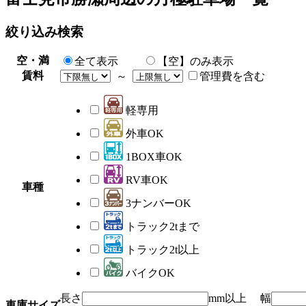
絞り込み検索
空・満
全て表示
【空】のみ表示
賃料
～
管理費を含む
軽専用
外車OK
1BOX車OK
RV車OK
車種
3ナンバーOK
トラック2tまで
トラック2t以上
バイクOK
長さ
mm以上 幅
車庫サイズ