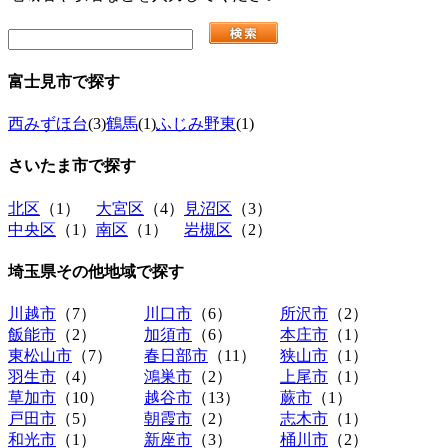
富士見市
で探す
西みずほ台
(3)
鶴馬
(1)
ふじみ野東
(1)
さいたま市
で探す
北区
（1）
大宮区
（4）
見沼区
（3）
中央区
（1）
南区
（1）
岩槻区
（2）
埼玉県その他地域
で探す
川越市
（7）
川口市
（6）
所沢市
（2）
飯能市
（2）
加須市
（6）
本庄市
（1）
東松山市
（7）
春日部市
（11）
狭山市
（1）
羽生市
（4）
鴻巣市
（2）
上尾市
（1）
草加市
（10）
越谷市
（13）
蕨市
（1）
戸田市
（5）
朝霞市
（2）
志木市
（1）
和光市
（1）
新座市
（3）
桶川市
（2）