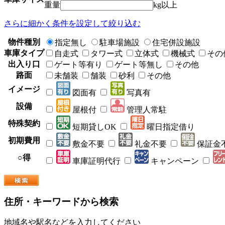
重量
kg以上
さらに細かく条件を設定して絞り込む
物件種別
指定無し
駐車場施設
住宅併設施設
車庫タイプ
自走式
タワー式
立体式
機械式
その
出入り口
ゲート等有り
ゲート等無し
その他
路面
未舗装
舗装
砂利
その他
イメージ
図面有
写真有
設備
屋根付
管理人常駐
特殊契約
短期貸しOK
曜日指定借り
初期費用
敷金不要
礼金不要
保証金
○得
車庫証明代行
キャンペーン
住所・キーワードから検索
地域名や駅名などを入力してください