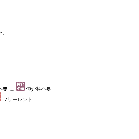
他
不要
仲介料不要
フリーレント