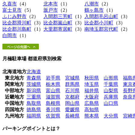
久喜市
（4）
北本市
（1）
八潮市
（2）
富士見市
（5）
坂戸市
（2）
鶴ヶ島市
（1）
ふじみ野市
（2）
入間郡三芳町
（1）
入間郡毛呂山町
（3）
比企郡滑川町
（3）
比企郡嵐山町
（3）
比企郡小川町
（3）
比企郡川島町
（1）
大里郡寄居町
（3）
南埼玉郡宮代町
（2）
白岡市
（1）
月極駐車場 都道府県別検索
北海道地方
北海道
東北地方
青森県
岩手県
宮城県
秋田県
山形県
福島
関東地方
茨城県
栃木県
群馬県
埼玉県
千葉県
東京
中部地方
新潟県
富山県
石川県
福井県
山梨県
長野
近畿地方
三重県
滋賀県
京都府
大阪府
兵庫県
奈良
中国地方
鳥取県
島根県
岡山県
広島県
山口県
四国地方
徳島県
香川県
愛媛県
高知県
九州地方
福岡県
佐賀県
長崎県
熊本県
大分県
宮崎
パーキングポイントとは？