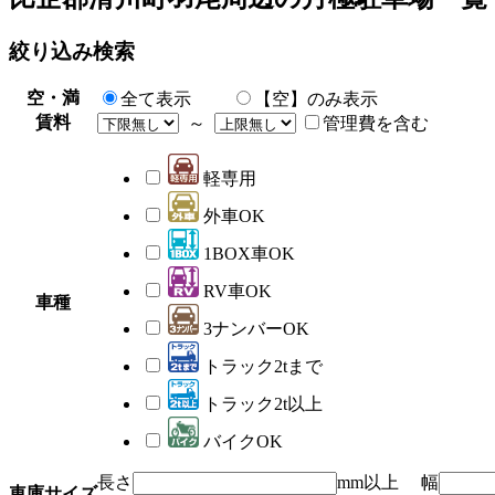
絞り込み検索
空・満
全て表示
【空】のみ表示
賃料
～
管理費を含む
軽専用
外車OK
1BOX車OK
RV車OK
車種
3ナンバーOK
トラック2tまで
トラック2t以上
バイクOK
長さ
mm以上 幅
車庫サイズ