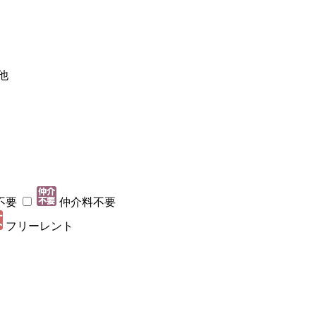
他
不要
仲介料不要
フリーレント