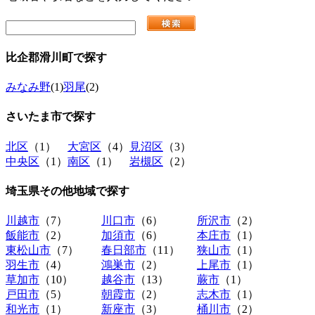
比企郡滑川町
で探す
みなみ野
(1)
羽尾
(2)
さいたま市
で探す
北区
（1）
大宮区
（4）
見沼区
（3）
中央区
（1）
南区
（1）
岩槻区
（2）
埼玉県その他地域
で探す
川越市
（7）
川口市
（6）
所沢市
（2）
飯能市
（2）
加須市
（6）
本庄市
（1）
東松山市
（7）
春日部市
（11）
狭山市
（1）
羽生市
（4）
鴻巣市
（2）
上尾市
（1）
草加市
（10）
越谷市
（13）
蕨市
（1）
戸田市
（5）
朝霞市
（2）
志木市
（1）
和光市
（1）
新座市
（3）
桶川市
（2）