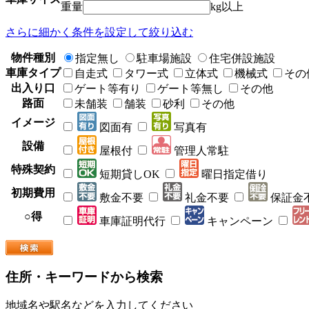
重量
kg以上
さらに細かく条件を設定して絞り込む
物件種別
指定無し
駐車場施設
住宅併設施設
車庫タイプ
自走式
タワー式
立体式
機械式
その
出入り口
ゲート等有り
ゲート等無し
その他
路面
未舗装
舗装
砂利
その他
イメージ
図面有
写真有
設備
屋根付
管理人常駐
特殊契約
短期貸しOK
曜日指定借り
初期費用
敷金不要
礼金不要
保証金
○得
車庫証明代行
キャンペーン
住所・キーワードから検索
地域名や駅名などを入力してください