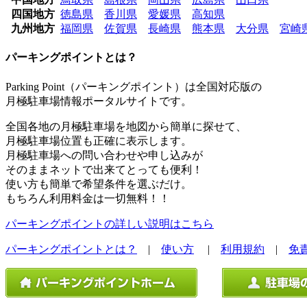
四国地方
徳島県
香川県
愛媛県
高知県
九州地方
福岡県
佐賀県
長崎県
熊本県
大分県
宮崎
パーキングポイントとは？
Parking Point（パーキングポイント）は全国対応版の
月極駐車場情報ポータルサイトです。
全国各地の月極駐車場を地図から簡単に探せて、
月極駐車場位置も正確に表示します。
月極駐車場への問い合わせや申し込みが
そのままネットで出来てとっても便利！
使い方も簡単で希望条件を選ぶだけ。
もちろん利用料金は一切無料！！
パーキングポイントの詳しい説明はこちら
パーキングポイントとは？
|
使い方
|
利用規約
|
免