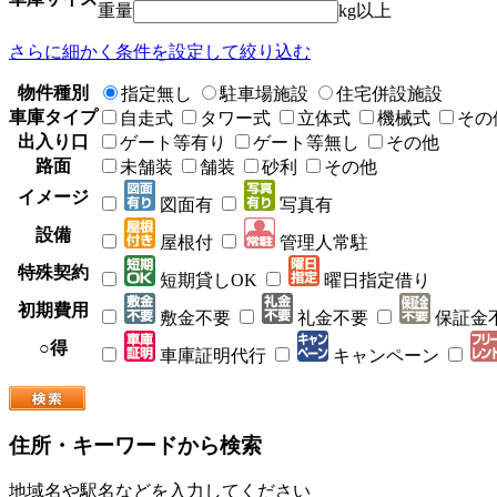
重量
kg以上
さらに細かく条件を設定して絞り込む
物件種別
指定無し
駐車場施設
住宅併設施設
車庫タイプ
自走式
タワー式
立体式
機械式
その
出入り口
ゲート等有り
ゲート等無し
その他
路面
未舗装
舗装
砂利
その他
イメージ
図面有
写真有
設備
屋根付
管理人常駐
特殊契約
短期貸しOK
曜日指定借り
初期費用
敷金不要
礼金不要
保証金
○得
車庫証明代行
キャンペーン
住所・キーワードから検索
地域名や駅名などを入力してください