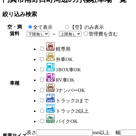
絞り込み検索
空・満
全て表示
【空】のみ表示
賃料
～
管理費を含む
軽専用
外車OK
1BOX車OK
RV車OK
車種
3ナンバーOK
トラック2tまで
トラック2t以上
バイクOK
長さ
mm以上 幅
車庫サイズ