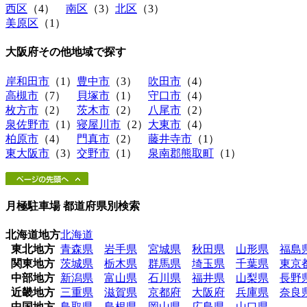
西区
（4）
南区
（3）
北区
（3）
美原区
（1）
大阪府その他地域
で探す
岸和田市
（1）
豊中市
（3）
吹田市
（4）
高槻市
（7）
貝塚市
（1）
守口市
（4）
枚方市
（2）
茨木市
（2）
八尾市
（2）
泉佐野市
（1）
寝屋川市
（2）
大東市
（4）
柏原市
（4）
門真市
（2）
藤井寺市
（1）
東大阪市
（3）
交野市
（1）
泉南郡熊取町
（1）
月極駐車場 都道府県別検索
北海道地方
北海道
東北地方
青森県
岩手県
宮城県
秋田県
山形県
福島
関東地方
茨城県
栃木県
群馬県
埼玉県
千葉県
東京
中部地方
新潟県
富山県
石川県
福井県
山梨県
長野
近畿地方
三重県
滋賀県
京都府
大阪府
兵庫県
奈良
中国地方
鳥取県
島根県
岡山県
広島県
山口県