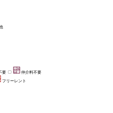
他
不要
仲介料不要
フリーレント