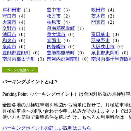
岸和田市
（1）
豊中市
（3）
吹田市
（4）
守口市
（4）
枚方市
（2）
茨木市
（2）
大東市
（4）
柏原市
（4）
門真市
（2）
交野市
（1）
泉南郡熊取町
（1）
池田市
（0）
泉大津市
（0）
富田林市
（0）
和泉市
（0）
箕面市
（0）
羽曳野市
（0）
泉南市
（0）
四條畷市
（0）
大阪狭山市
（0）
豊能郡豊能町
（0）
豊能郡能勢町
（0）
泉北郡忠岡町
（0）
南河内郡太子町
（0）
南河内郡河南町
（0）
南河内郡千早赤阪
パーキングポイントとは？
Parking Point（パーキングポイント）は全国対応版の月
全国各地の月極駐車場を地図から簡単に探せて、月極駐車場
月極駐車場への問い合わせや申し込みがそのままネットで出
使い方も簡単で希望条件を選ぶだけ。もちろん利用料金は一
パーキングポイントの詳しい説明はこちら