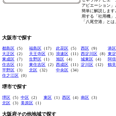
アビエーション」
簡単に解説します
用する「社用機」
「八尾空港」とは
大阪市
で探す
都島区
（5）
福島区
（17）
此花区
（5）
西区
（9）
港区
大正区
（2）
天王寺区
（3）
浪速区
（11）
西淀川区
（8）
東淀
東成区
（7）
生野区
（1）
旭区
（4）
城東区
（4）
阿倍
住吉区
（1）
東住吉区
（2）
西成区
（11）
淀川区
（12）
鶴見
平野区
（3）
北区
（32）
中央区
（34）
住之江区
（0）
堺市
で探す
堺区
（5）
中区
（2）
東区
（1）
西区
（4）
南区
（3）
北区
（3）
美原区
（1）
大阪府その他地域
で探す