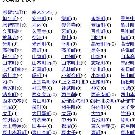
恩智北町
(1)
南木の本
(1)
旭ケ丘
(0)
安中町
(0)
栄町
(0)
永畑町
(0)
恩智中
恩智南町
(0)
垣内
(0)
楽音寺
(0)
萱振町
(0)
亀井町
久宝園
(0)
久宝寺
(0)
宮町
(0)
弓削町
(0)
弓削町
教興寺
(0)
空港
(0)
郡川
(0)
刑部
(0)
桂町
(0
光町
(0)
光南町
(0)
幸町
(0)
高安町南
(0)
高安町
高砂町
(0)
高町
(0)
高美町
(0)
黒谷
(0)
佐堂町
桜ケ丘
(0)
山賀町
(0)
山城町
(0)
山畑
(0)
山本高
山本町
(0)
山本町南
(0)
山本町北
(0)
志紀町
(0)
志紀町
志紀町南
(0)
若草町
(0)
若林町
(0)
渋川町
(0)
春日町
曙川東
(0)
曙町
(0)
小阪合町
(0)
小畑町
(0)
松山町
沼
(0)
上之島町南
(0)
上之島町北
(0)
上尾町
(0)
植松町
新家町
(0)
神宮寺
(0)
神武町
(0)
神立
(0)
水越
(0
清水町
(0)
西久宝寺
(0)
西弓削
(0)
西高安町
(0)
西山本
西木の本
(0)
青山町
(0)
跡部南の町
(0)
跡部北の町
(0)
跡部本
千塚
(0)
泉町
(0)
相生町
(0)
荘内町
(0)
太子堂
太田
(0)
太田新町
(0)
大窪
(0)
大竹
(0)
竹渕
(0
竹渕西
(0)
竹渕東
(0)
中田
(0)
長池町
(0)
堤町
(0
天王寺屋
(0)
田井中
(0)
都塚
(0)
東久宝寺
(0)
東弓削
東山本新町
(0)
東山本町
(0)
東太子
(0)
東町
(0)
東本町