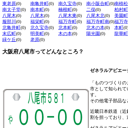
東老原
(0)
南亀井町
(0)
南久宝寺
(0)
南小阪合町
(0)
南植松
南太子堂
(0)
南本町
(0)
楠根町
(0)
二俣
(0)
柏村町
八尾木
(0)
八尾木
(0)
八尾木東
(0)
八尾木北
(0)
美園町
服部川
(0)
福栄町
(0)
福万寺町
(0)
福万寺町南
(0)
福万寺
北亀井町
(0)
北久宝寺
(0)
北本町
(0)
北木の本
(0)
本町
(0
末広町
(0)
明美町
(0)
木の本
(0)
陽光園
(0)
龍華町
緑ケ丘
(0)
老原
(0)
大阪府八尾市ってどんなところ？
ゼネラルアビエー
「ものつづくりの
市として知られて
す。
その他電子部品な
近畿日本鉄道（近
割を担っており、
ゼネラルアビエー