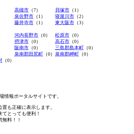
高槻市
（7）
貝塚市
（1）
泉佐野市
（1）
寝屋川市
（2）
藤井寺市
（1）
東大阪市
（3）
河内長野市
（0）
松原市
（0）
摂津市
（0）
高石市
（0）
阪南市
（0）
三島郡島本町
（0）
泉南郡田尻町
（0）
泉南郡岬町
（0）
村
（0）
極駐車場情報ポータルサイトです。
位置も正確に表示します。
来てとっても便利！
切無料！！