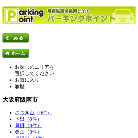
お探しのエリアを
選択してください
お気に入り
履歴
大阪府阪南市
さつき台（0件）
下出（0件）
貝掛（0件）
桑畑（0件）