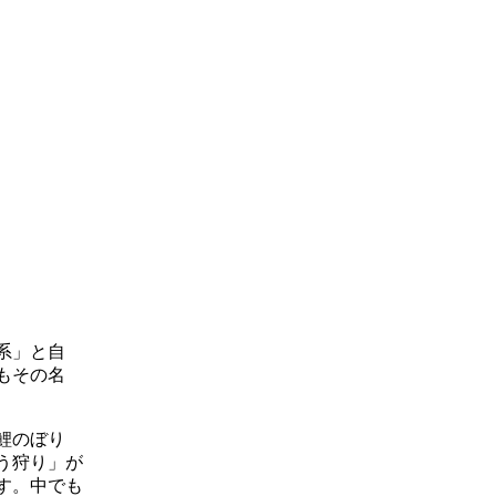
系」と自
もその名
鯉のぼり
う狩り」が
す。中でも