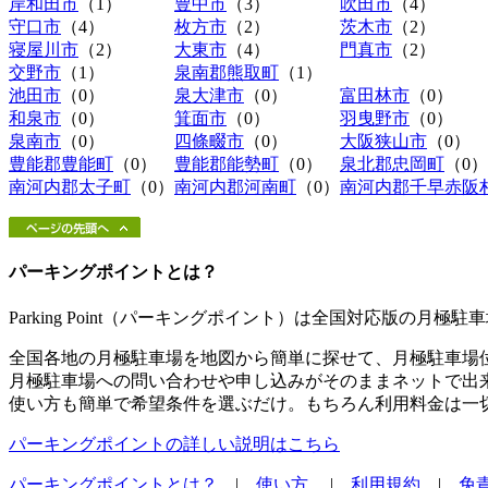
岸和田市
（1）
豊中市
（3）
吹田市
（4）
守口市
（4）
枚方市
（2）
茨木市
（2）
寝屋川市
（2）
大東市
（4）
門真市
（2）
交野市
（1）
泉南郡熊取町
（1）
池田市
（0）
泉大津市
（0）
富田林市
（0）
和泉市
（0）
箕面市
（0）
羽曳野市
（0）
泉南市
（0）
四條畷市
（0）
大阪狭山市
（0）
豊能郡豊能町
（0）
豊能郡能勢町
（0）
泉北郡忠岡町
（0）
南河内郡太子町
（0）
南河内郡河南町
（0）
南河内郡千早赤阪
パーキングポイントとは？
Parking Point（パーキングポイント）は全国対応版の月
全国各地の月極駐車場を地図から簡単に探せて、月極駐車場
月極駐車場への問い合わせや申し込みがそのままネットで出
使い方も簡単で希望条件を選ぶだけ。もちろん利用料金は一
パーキングポイントの詳しい説明はこちら
パーキングポイントとは？
|
使い方
|
利用規約
|
免