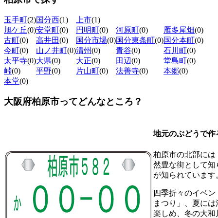
玉手町
(2)
国分西
(1)
上市
(1)
旭ケ丘
(0)
安堂町
(0)
円明町
(0)
河原町
(0)
雁多尾畑
(0)
古町
(0)
高井田
(0)
国分市場
(0)
国分東条町
(0)
国分本町
(0)
今町
(0)
山ノ井町
(0)
清州
(0)
青谷
(0)
石川町
(0)
太平寺
(0)
大県
(0)
大正
(0)
田辺
(0)
堂島町
(0)
峠
(0)
平野
(0)
片山町
(0)
法善寺
(0)
本郷
(0)
本堂
(0)
大阪府柏原市ってどんなところ？
地元のぶどうで作
柏原市の北部には
然豊な街として知
が知られています
四季折々のイベン
まつり」、夏には
楽しめ、冬の大和