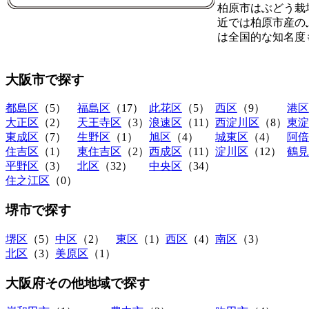
柏原市はぶどう栽
近では柏原市産の
は全国的な知名度
大阪市
で探す
都島区
（5）
福島区
（17）
此花区
（5）
西区
（9）
港区
大正区
（2）
天王寺区
（3）
浪速区
（11）
西淀川区
（8）
東淀
東成区
（7）
生野区
（1）
旭区
（4）
城東区
（4）
阿倍
住吉区
（1）
東住吉区
（2）
西成区
（11）
淀川区
（12）
鶴見
平野区
（3）
北区
（32）
中央区
（34）
住之江区
（0）
堺市
で探す
堺区
（5）
中区
（2）
東区
（1）
西区
（4）
南区
（3）
北区
（3）
美原区
（1）
大阪府その他地域
で探す