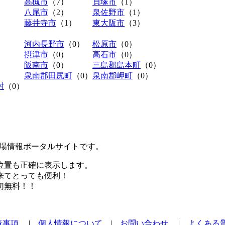
高槻市
（7）
貝塚市
（1）
八尾市
（2）
泉佐野市
（1）
藤井寺市
（1）
東大阪市
（3）
河内長野市
（0）
松原市
（0）
摂津市
（0）
高石市
（0）
阪南市
（0）
三島郡島本町
（0）
泉南郡田尻町
（0）
泉南郡岬町
（0）
村
（0）
極駐車場情報ポータルサイトです。
位置も正確に表示します。
来てとっても便利！
切無料！！
責事項
|
個人情報について
|
お問い合わせ
|
よくある