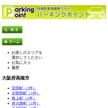
お探しのエリアを
選択してください
お気に入り
履歴
大阪府高槻市
宮田町（1件）
古曽部町（1件）
真上町（1件）
赤大路町（1件）