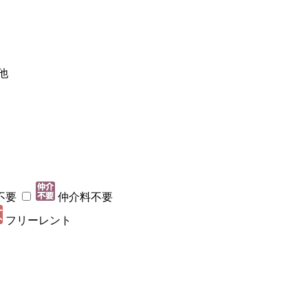
他
不要
仲介料不要
フリーレント