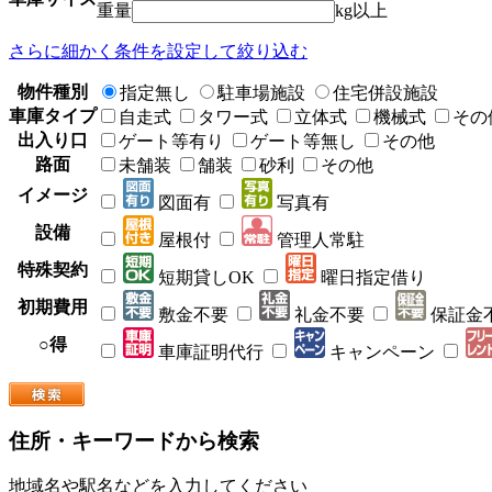
重量
kg以上
さらに細かく条件を設定して絞り込む
物件種別
指定無し
駐車場施設
住宅併設施設
車庫タイプ
自走式
タワー式
立体式
機械式
その
出入り口
ゲート等有り
ゲート等無し
その他
路面
未舗装
舗装
砂利
その他
イメージ
図面有
写真有
設備
屋根付
管理人常駐
特殊契約
短期貸しOK
曜日指定借り
初期費用
敷金不要
礼金不要
保証金
○得
車庫証明代行
キャンペーン
住所・キーワードから検索
地域名や駅名などを入力してください