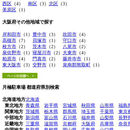
西区
（4）
南区
（3）
北区
（3）
美原区
（1）
大阪府その他地域
で探す
岸和田市
（1）
豊中市
（3）
吹田市
（4）
高槻市
（7）
貝塚市
（1）
守口市
（4）
枚方市
（2）
茨木市
（2）
八尾市
（2）
泉佐野市
（1）
寝屋川市
（2）
大東市
（4）
柏原市
（4）
門真市
（2）
藤井寺市
（1）
東大阪市
（3）
交野市
（1）
泉南郡熊取町
（1）
月極駐車場 都道府県別検索
北海道地方
北海道
東北地方
青森県
岩手県
宮城県
秋田県
山形県
福島
関東地方
茨城県
栃木県
群馬県
埼玉県
千葉県
東京
中部地方
新潟県
富山県
石川県
福井県
山梨県
長野
近畿地方
三重県
滋賀県
京都府
大阪府
兵庫県
奈良
中国地方
鳥取県
島根県
岡山県
広島県
山口県