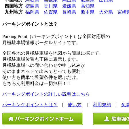
四国地方
徳島県
香川県
愛媛県
高知県
九州地方
福岡県
佐賀県
長崎県
熊本県
大分県
宮崎
パーキングポイントとは？
Parking Point（パーキングポイント）は全国対応版の
月極駐車場情報ポータルサイトです。
全国各地の月極駐車場を地図から簡単に探せて、
月極駐車場位置も正確に表示します。
月極駐車場への問い合わせや申し込みが
そのままネットで出来てとっても便利！
使い方も簡単で希望条件を選ぶだけ。
もちろん利用料金は一切無料！！
パーキングポイントの詳しい説明はこちら
パーキングポイントとは？
|
使い方
|
利用規約
|
免