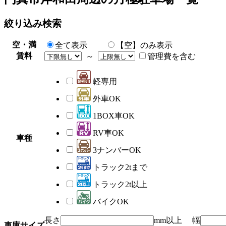
絞り込み検索
空・満
全て表示
【空】のみ表示
賃料
～
管理費を含む
軽専用
外車OK
1BOX車OK
RV車OK
車種
3ナンバーOK
トラック2tまで
トラック2t以上
バイクOK
長さ
mm以上 幅
車庫サイズ