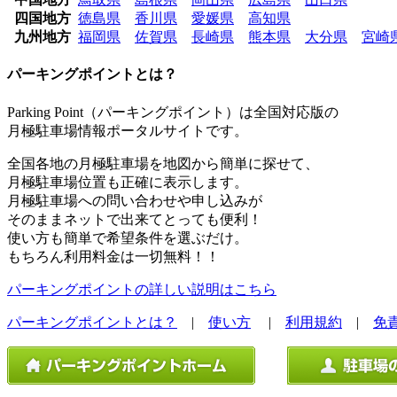
四国地方
徳島県
香川県
愛媛県
高知県
九州地方
福岡県
佐賀県
長崎県
熊本県
大分県
宮崎
パーキングポイントとは？
Parking Point（パーキングポイント）は全国対応版の
月極駐車場情報ポータルサイトです。
全国各地の月極駐車場を地図から簡単に探せて、
月極駐車場位置も正確に表示します。
月極駐車場への問い合わせや申し込みが
そのままネットで出来てとっても便利！
使い方も簡単で希望条件を選ぶだけ。
もちろん利用料金は一切無料！！
パーキングポイントの詳しい説明はこちら
パーキングポイントとは？
|
使い方
|
利用規約
|
免