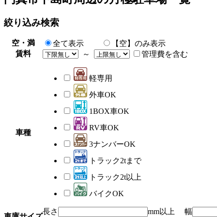
絞り込み検索
空・満
全て表示
【空】のみ表示
賃料
～
管理費を含む
軽専用
外車OK
1BOX車OK
RV車OK
車種
3ナンバーOK
トラック2tまで
トラック2t以上
バイクOK
長さ
mm以上 幅
車庫サイズ