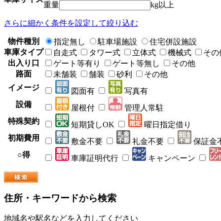
重量
kg以上
さらに細かく条件を設定して絞り込む
物件種別
指定無し
駐車場施設
住宅併設施設
車庫タイプ
自走式
タワー式
立体式
機械式
その
出入り口
ゲート等有り
ゲート等無し
その他
路面
未舗装
舗装
砂利
その他
イメージ
図面有
写真有
設備
屋根付
管理人常駐
特殊契約
短期貸しOK
曜日指定借り
初期費用
敷金不要
礼金不要
保証金
○得
車庫証明代行
キャンペーン
住所・キーワードから検索
地域名や駅名などを入力してください