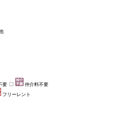
他
不要
仲介料不要
フリーレント