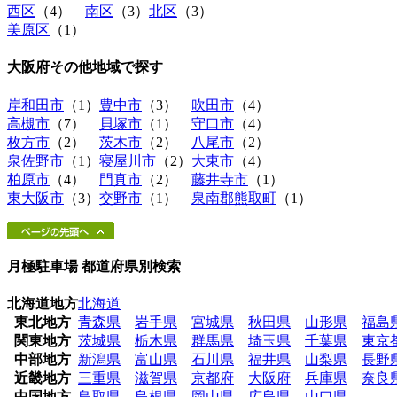
西区
（4）
南区
（3）
北区
（3）
美原区
（1）
大阪府その他地域
で探す
岸和田市
（1）
豊中市
（3）
吹田市
（4）
高槻市
（7）
貝塚市
（1）
守口市
（4）
枚方市
（2）
茨木市
（2）
八尾市
（2）
泉佐野市
（1）
寝屋川市
（2）
大東市
（4）
柏原市
（4）
門真市
（2）
藤井寺市
（1）
東大阪市
（3）
交野市
（1）
泉南郡熊取町
（1）
月極駐車場 都道府県別検索
北海道地方
北海道
東北地方
青森県
岩手県
宮城県
秋田県
山形県
福島
関東地方
茨城県
栃木県
群馬県
埼玉県
千葉県
東京
中部地方
新潟県
富山県
石川県
福井県
山梨県
長野
近畿地方
三重県
滋賀県
京都府
大阪府
兵庫県
奈良
中国地方
鳥取県
島根県
岡山県
広島県
山口県