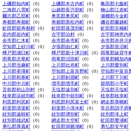
上磯郡知内町
（0）
上磯郡木古内町
（0）
亀田郡七飯町
二海郡八雲町
（0）
山越郡長万部町
（0）
檜山郡江差町
爾志郡乙部町
（0）
奥尻郡奥尻町
（0）
瀬棚郡今金町
寿都郡寿都町
（0）
寿都郡黒松内町
（0）
磯谷郡蘭越町
虻田郡留寿都村
（0）
虻田郡喜茂別町
（0）
虻田郡京極町
岩内郡岩内町
（0）
古宇郡泊村
（0）
古宇郡神恵内
余市郡仁木町
（0）
余市郡余市町
（0）
余市郡赤井川
空知郡上砂川町
（0）
夕張郡由仁町
（0）
夕張郡長沼町
樺戸郡浦臼町
（0）
樺戸郡新十津川町
（0）
雨竜郡妹背牛
雨竜郡北竜町
（0）
雨竜郡沼田町
（0）
雨竜郡幌加内
上川郡当麻町
（0）
上川郡比布町
（0）
上川郡愛別町
上川郡美瑛町
（0）
空知郡上富良野町
（0）
空知郡中富良
上川郡和寒町
（0）
上川郡剣淵町
（0）
上川郡下川町
中川郡中川町
（0）
増毛郡増毛町
（0）
留萌郡小平町
苫前郡初山別村
（0）
天塩郡遠別町
（0）
天塩郡天塩町
枝幸郡浜頓別町
（0）
枝幸郡中頓別町
（0）
枝幸郡枝幸町
利尻郡利尻町
（0）
利尻郡利尻富士町
（0）
網走郡美幌町
斜里郡清里町
（0）
斜里郡小清水町
（0）
常呂郡訓子府
紋別郡遠軽町
（0）
紋別郡湧別町
（0）
紋別郡滝上町
紋別郡雄武町
（0）
網走郡大空町
（0）
虻田郡豊浦町
勇払郡厚真町
（0）
虻田郡洞爺湖町
（0）
勇払郡安平町