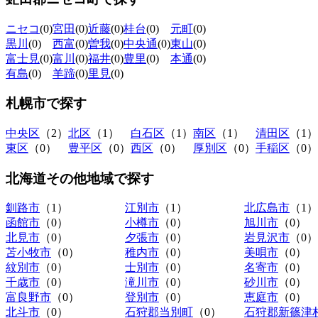
ニセコ
(0)
宮田
(0)
近藤
(0)
桂台
(0)
元町
(0)
黒川
(0)
西富
(0)
曽我
(0)
中央通
(0)
東山
(0)
富士見
(0)
富川
(0)
福井
(0)
豊里
(0)
本通
(0)
有島
(0)
羊蹄
(0)
里見
(0)
札幌市
で探す
中央区
（2）
北区
（1）
白石区
（1）
南区
（1）
清田区
（1）
東区
（0）
豊平区
（0）
西区
（0）
厚別区
（0）
手稲区
（0）
北海道その他地域
で探す
釧路市
（1）
江別市
（1）
北広島市
（1）
函館市
（0）
小樽市
（0）
旭川市
（0）
北見市
（0）
夕張市
（0）
岩見沢市
（0）
苫小牧市
（0）
稚内市
（0）
美唄市
（0）
紋別市
（0）
士別市
（0）
名寄市
（0）
千歳市
（0）
滝川市
（0）
砂川市
（0）
富良野市
（0）
登別市
（0）
恵庭市
（0）
北斗市
（0）
石狩郡当別町
（0）
石狩郡新篠津