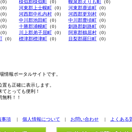
（0）
様似郡様似町
（0）
幌泉郡えりも町
（0）
（0）
河東郡上士幌町
（0）
河東郡鹿追町
（0）
（0）
河西郡中札内村
（0）
河西郡更別村
（0）
（0）
中川郡池田町
（0）
中川郡豊頃町
（0）
（0）
十勝郡浦幌町
（0）
釧路郡釧路町
（0）
（0）
川上郡弟子屈町
（0）
阿寒郡鶴居村
（0）
町
（0）
標津郡標津町
（0）
目梨郡羅臼町
（0）
極駐車場情報ポータルサイトです。
位置も正確に表示します。
来てとっても便利！
切無料！！
責事項
|
個人情報について
|
お問い合わせ
|
よくある