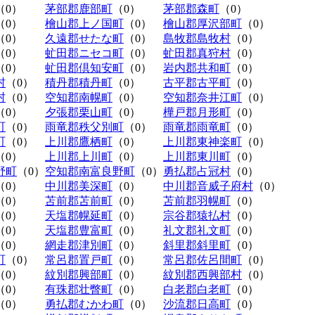
（0）
茅部郡鹿部町
（0）
茅部郡森町
（0）
（0）
檜山郡上ノ国町
（0）
檜山郡厚沢部町
（0）
（0）
久遠郡せたな町
（0）
島牧郡島牧村
（0）
（0）
虻田郡ニセコ町
（0）
虻田郡真狩村
（0）
（0）
虻田郡倶知安町
（0）
岩内郡共和町
（0）
村
（0）
積丹郡積丹町
（0）
古平郡古平町
（0）
村
（0）
空知郡南幌町
（0）
空知郡奈井江町
（0）
（0）
夕張郡栗山町
（0）
樺戸郡月形町
（0）
町
（0）
雨竜郡秩父別町
（0）
雨竜郡雨竜町
（0）
町
（0）
上川郡鷹栖町
（0）
上川郡東神楽町
（0）
（0）
上川郡上川町
（0）
上川郡東川町
（0）
野町
（0）
空知郡南富良野町
（0）
勇払郡占冠村
（0）
（0）
中川郡美深町
（0）
中川郡音威子府村
（0）
（0）
苫前郡苫前町
（0）
苫前郡羽幌町
（0）
（0）
天塩郡幌延町
（0）
宗谷郡猿払村
（0）
（0）
天塩郡豊富町
（0）
礼文郡礼文町
（0）
（0）
網走郡津別町
（0）
斜里郡斜里町
（0）
町
（0）
常呂郡置戸町
（0）
常呂郡佐呂間町
（0）
（0）
紋別郡興部町
（0）
紋別郡西興部村
（0）
（0）
有珠郡壮瞥町
（0）
白老郡白老町
（0）
（0）
勇払郡むかわ町
（0）
沙流郡日高町
（0）