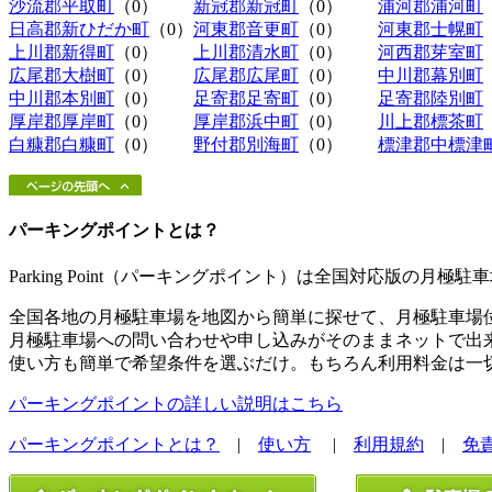
沙流郡平取町
（0）
新冠郡新冠町
（0）
浦河郡浦河町
日高郡新ひだか町
（0）
河東郡音更町
（0）
河東郡士幌町
上川郡新得町
（0）
上川郡清水町
（0）
河西郡芽室町
広尾郡大樹町
（0）
広尾郡広尾町
（0）
中川郡幕別町
中川郡本別町
（0）
足寄郡足寄町
（0）
足寄郡陸別町
厚岸郡厚岸町
（0）
厚岸郡浜中町
（0）
川上郡標茶町
白糠郡白糠町
（0）
野付郡別海町
（0）
標津郡中標津
パーキングポイントとは？
Parking Point（パーキングポイント）は全国対応版の月
全国各地の月極駐車場を地図から簡単に探せて、月極駐車場
月極駐車場への問い合わせや申し込みがそのままネットで出
使い方も簡単で希望条件を選ぶだけ。もちろん利用料金は一
パーキングポイントの詳しい説明はこちら
パーキングポイントとは？
|
使い方
|
利用規約
|
免