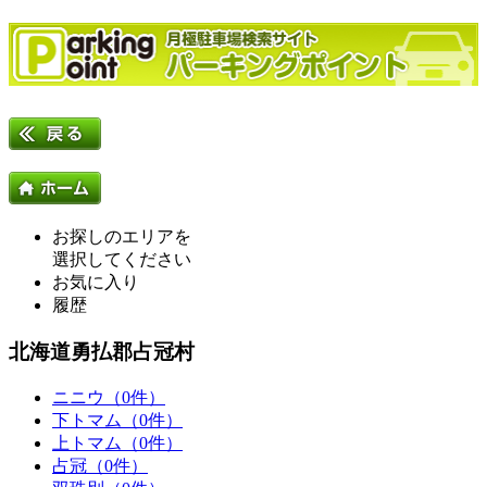
お探しのエリアを
選択してください
お気に入り
履歴
北海道勇払郡占冠村
ニニウ（0件）
下トマム（0件）
上トマム（0件）
占冠（0件）