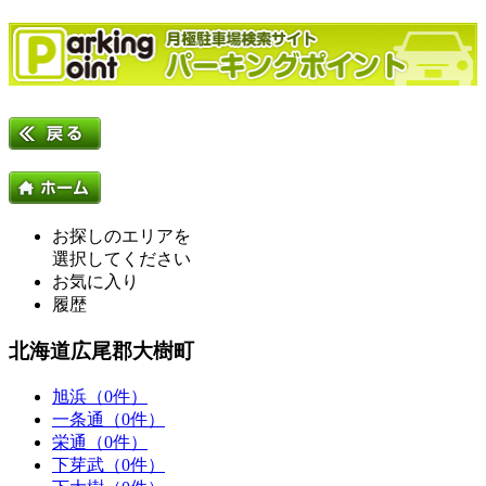
お探しのエリアを
選択してください
お気に入り
履歴
北海道広尾郡大樹町
旭浜（0件）
一条通（0件）
栄通（0件）
下芽武（0件）