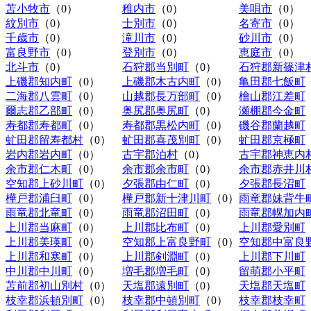
苫小牧市
（0）
稚内市
（0）
美唄市
（0）
紋別市
（0）
士別市
（0）
名寄市
（0）
千歳市
（0）
滝川市
（0）
砂川市
（0）
富良野市
（0）
登別市
（0）
恵庭市
（0）
北斗市
（0）
石狩郡当別町
（0）
石狩郡新篠津
上磯郡知内町
（0）
上磯郡木古内町
（0）
亀田郡七飯町
二海郡八雲町
（0）
山越郡長万部町
（0）
檜山郡江差町
爾志郡乙部町
（0）
奥尻郡奥尻町
（0）
瀬棚郡今金町
寿都郡寿都町
（0）
寿都郡黒松内町
（0）
磯谷郡蘭越町
虻田郡留寿都村
（0）
虻田郡喜茂別町
（0）
虻田郡京極町
岩内郡岩内町
（0）
古宇郡泊村
（0）
古宇郡神恵内
余市郡仁木町
（0）
余市郡余市町
（0）
余市郡赤井川
空知郡上砂川町
（0）
夕張郡由仁町
（0）
夕張郡長沼町
樺戸郡浦臼町
（0）
樺戸郡新十津川町
（0）
雨竜郡妹背牛
雨竜郡北竜町
（0）
雨竜郡沼田町
（0）
雨竜郡幌加内
上川郡当麻町
（0）
上川郡比布町
（0）
上川郡愛別町
上川郡美瑛町
（0）
空知郡上富良野町
（0）
空知郡中富良
上川郡和寒町
（0）
上川郡剣淵町
（0）
上川郡下川町
中川郡中川町
（0）
増毛郡増毛町
（0）
留萌郡小平町
苫前郡初山別村
（0）
天塩郡遠別町
（0）
天塩郡天塩町
枝幸郡浜頓別町
（0）
枝幸郡中頓別町
（0）
枝幸郡枝幸町