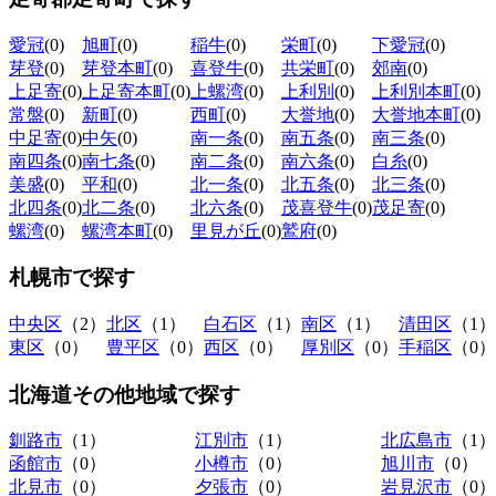
愛冠
(0)
旭町
(0)
稲牛
(0)
栄町
(0)
下愛冠
(0)
芽登
(0)
芽登本町
(0)
喜登牛
(0)
共栄町
(0)
郊南
(0)
上足寄
(0)
上足寄本町
(0)
上螺湾
(0)
上利別
(0)
上利別本町
(0)
常盤
(0)
新町
(0)
西町
(0)
大誉地
(0)
大誉地本町
(0)
中足寄
(0)
中矢
(0)
南一条
(0)
南五条
(0)
南三条
(0)
南四条
(0)
南七条
(0)
南二条
(0)
南六条
(0)
白糸
(0)
美盛
(0)
平和
(0)
北一条
(0)
北五条
(0)
北三条
(0)
北四条
(0)
北二条
(0)
北六条
(0)
茂喜登牛
(0)
茂足寄
(0)
螺湾
(0)
螺湾本町
(0)
里見が丘
(0)
鷲府
(0)
札幌市
で探す
中央区
（2）
北区
（1）
白石区
（1）
南区
（1）
清田区
（1）
東区
（0）
豊平区
（0）
西区
（0）
厚別区
（0）
手稲区
（0）
北海道その他地域
で探す
釧路市
（1）
江別市
（1）
北広島市
（1）
函館市
（0）
小樽市
（0）
旭川市
（0）
北見市
（0）
夕張市
（0）
岩見沢市
（0）