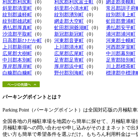
利尻郡利尻町
（0）
利尻郡利尻富士町
（0）
網走郡美幌町
斜里郡清里町
（0）
斜里郡小清水町
（0）
常呂郡訓子府
紋別郡遠軽町
（0）
紋別郡湧別町
（0）
紋別郡滝上町
紋別郡雄武町
（0）
網走郡大空町
（0）
虻田郡豊浦町
勇払郡厚真町
（0）
虻田郡洞爺湖町
（0）
勇払郡安平町
沙流郡平取町
（0）
新冠郡新冠町
（0）
浦河郡浦河町
日高郡新ひだか町
（0）
河東郡音更町
（0）
河東郡士幌町
上川郡新得町
（0）
上川郡清水町
（0）
河西郡芽室町
広尾郡大樹町
（0）
広尾郡広尾町
（0）
中川郡幕別町
中川郡本別町
（0）
足寄郡足寄町
（0）
足寄郡陸別町
厚岸郡厚岸町
（0）
厚岸郡浜中町
（0）
川上郡標茶町
白糠郡白糠町
（0）
野付郡別海町
（0）
標津郡中標津
パーキングポイントとは？
Parking Point（パーキングポイント）は全国対応版の月
全国各地の月極駐車場を地図から簡単に探せて、月極駐車場
月極駐車場への問い合わせや申し込みがそのままネットで出
使い方も簡単で希望条件を選ぶだけ。もちろん利用料金は一