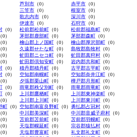
芦別市
（0）
赤平市
（0）
三笠市
（0）
根室市
（0）
歌志内市
（0）
深川市
（0）
伊達市
（0）
石狩市
（0）
村
（0）
松前郡松前町
（0）
松前郡福島町
（0）
（0）
茅部郡鹿部町
（0）
茅部郡森町
（0）
（0）
檜山郡上ノ国町
（0）
檜山郡厚沢部町
（0）
（0）
久遠郡せたな町
（0）
島牧郡島牧村
（0）
（0）
虻田郡ニセコ町
（0）
虻田郡真狩村
（0）
（0）
虻田郡倶知安町
（0）
岩内郡共和町
（0）
村
（0）
積丹郡積丹町
（0）
古平郡古平町
（0）
村
（0）
空知郡南幌町
（0）
空知郡奈井江町
（0）
（0）
夕張郡栗山町
（0）
樺戸郡月形町
（0）
町
（0）
雨竜郡秩父別町
（0）
雨竜郡雨竜町
（0）
町
（0）
上川郡鷹栖町
（0）
上川郡東神楽町
（0）
（0）
上川郡上川町
（0）
上川郡東川町
（0）
野町
（0）
空知郡南富良野町
（0）
勇払郡占冠村
（0）
（0）
中川郡美深町
（0）
中川郡音威子府村
（0）
（0）
苫前郡苫前町
（0）
苫前郡羽幌町
（0）
（0）
天塩郡幌延町
（0）
宗谷郡猿払村
（0）
（0）
天塩郡豊富町
（0）
礼文郡礼文町
（0）