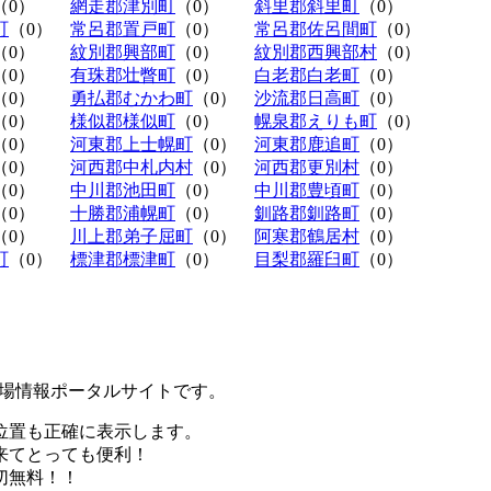
（0）
網走郡津別町
（0）
斜里郡斜里町
（0）
町
（0）
常呂郡置戸町
（0）
常呂郡佐呂間町
（0）
（0）
紋別郡興部町
（0）
紋別郡西興部村
（0）
（0）
有珠郡壮瞥町
（0）
白老郡白老町
（0）
（0）
勇払郡むかわ町
（0）
沙流郡日高町
（0）
（0）
様似郡様似町
（0）
幌泉郡えりも町
（0）
（0）
河東郡上士幌町
（0）
河東郡鹿追町
（0）
（0）
河西郡中札内村
（0）
河西郡更別村
（0）
（0）
中川郡池田町
（0）
中川郡豊頃町
（0）
（0）
十勝郡浦幌町
（0）
釧路郡釧路町
（0）
（0）
川上郡弟子屈町
（0）
阿寒郡鶴居村
（0）
町
（0）
標津郡標津町
（0）
目梨郡羅臼町
（0）
極駐車場情報ポータルサイトです。
位置も正確に表示します。
来てとっても便利！
切無料！！