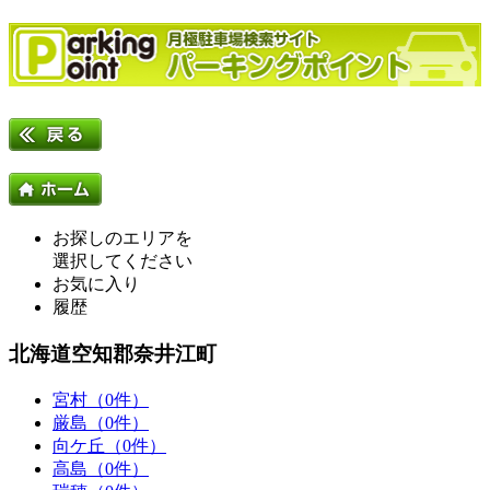
お探しのエリアを
選択してください
お気に入り
履歴
北海道空知郡奈井江町
宮村（0件）
厳島（0件）
向ケ丘（0件）
高島（0件）