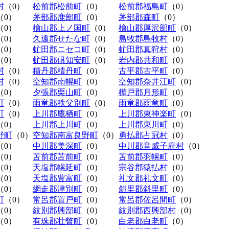
村
（0）
松前郡松前町
（0）
松前郡福島町
（0）
（0）
茅部郡鹿部町
（0）
茅部郡森町
（0）
（0）
檜山郡上ノ国町
（0）
檜山郡厚沢部町
（0）
（0）
久遠郡せたな町
（0）
島牧郡島牧村
（0）
（0）
虻田郡ニセコ町
（0）
虻田郡真狩村
（0）
（0）
虻田郡倶知安町
（0）
岩内郡共和町
（0）
村
（0）
積丹郡積丹町
（0）
古平郡古平町
（0）
村
（0）
空知郡南幌町
（0）
空知郡奈井江町
（0）
（0）
夕張郡栗山町
（0）
樺戸郡月形町
（0）
町
（0）
雨竜郡秩父別町
（0）
雨竜郡雨竜町
（0）
町
（0）
上川郡鷹栖町
（0）
上川郡東神楽町
（0）
（0）
上川郡上川町
（0）
上川郡東川町
（0）
野町
（0）
空知郡南富良野町
（0）
勇払郡占冠村
（0）
（0）
中川郡美深町
（0）
中川郡音威子府村
（0）
（0）
苫前郡苫前町
（0）
苫前郡羽幌町
（0）
（0）
天塩郡幌延町
（0）
宗谷郡猿払村
（0）
（0）
天塩郡豊富町
（0）
礼文郡礼文町
（0）
（0）
網走郡津別町
（0）
斜里郡斜里町
（0）
町
（0）
常呂郡置戸町
（0）
常呂郡佐呂間町
（0）
（0）
紋別郡興部町
（0）
紋別郡西興部村
（0）
（0）
有珠郡壮瞥町
（0）
白老郡白老町
（0）