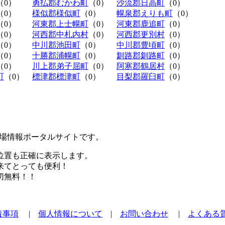
（0）
勇払郡むかわ町
（0）
沙流郡日高町
（0）
（0）
様似郡様似町
（0）
幌泉郡えりも町
（0）
（0）
河東郡上士幌町
（0）
河東郡鹿追町
（0）
（0）
河西郡中札内村
（0）
河西郡更別村
（0）
（0）
中川郡池田町
（0）
中川郡豊頃町
（0）
（0）
十勝郡浦幌町
（0）
釧路郡釧路町
（0）
（0）
川上郡弟子屈町
（0）
阿寒郡鶴居村
（0）
町
（0）
標津郡標津町
（0）
目梨郡羅臼町
（0）
極駐車場情報ポータルサイトです。
位置も正確に表示します。
来てとっても便利！
切無料！！
責事項
|
個人情報について
|
お問い合わせ
|
よくある