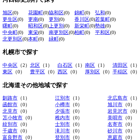
旭区
(0)
花園町
(0)
協和区
(0)
錦町
(0)
弘和
(0)
更生区
(0)
更南
(0)
更別
(0)
香川区
(0)
若葉町
(0)
曙町
(0)
昭和区
(0)
上更別
(0)
新栄町
(0)
勢雄
(0)
中央町
(0)
東栄
(0)
南更別区
(0)
柏町
(0)
平和区
(0)
北更別区
(0)
本町
(0)
緑町
(0)
札幌市
で探す
中央区
（2）
北区
（1）
白石区
（1）
南区
（1）
清田区
（1）
東区
（0）
豊平区
（0）
西区
（0）
厚別区
（0）
手稲区
（0）
北海道その他地域
で探す
釧路市
（1）
江別市
（1）
北広島市
（1）
函館市
（0）
小樽市
（0）
旭川市
（0）
北見市
（0）
夕張市
（0）
岩見沢市
（0）
苫小牧市
（0）
稚内市
（0）
美唄市
（0）
紋別市
（0）
士別市
（0）
名寄市
（0）
千歳市
（0）
滝川市
（0）
砂川市
（0）
富良野市
（0）
登別市
（0）
恵庭市
（0）