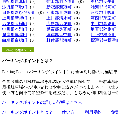
勇払郡厚真町
（0）
虻田郡洞爺湖町
（0）
勇払郡安平町
沙流郡平取町
（0）
新冠郡新冠町
（0）
浦河郡浦河町
日高郡新ひだか町
（0）
河東郡音更町
（0）
河東郡士幌町
上川郡新得町
（0）
上川郡清水町
（0）
河西郡芽室町
広尾郡大樹町
（0）
広尾郡広尾町
（0）
中川郡幕別町
中川郡本別町
（0）
足寄郡足寄町
（0）
足寄郡陸別町
厚岸郡厚岸町
（0）
厚岸郡浜中町
（0）
川上郡標茶町
白糠郡白糠町
（0）
野付郡別海町
（0）
標津郡中標津
パーキングポイントとは？
Parking Point（パーキングポイント）は全国対応版の月
全国各地の月極駐車場を地図から簡単に探せて、月極駐車場
月極駐車場への問い合わせや申し込みがそのままネットで出
使い方も簡単で希望条件を選ぶだけ。もちろん利用料金は一
パーキングポイントの詳しい説明はこちら
パーキングポイントとは？
|
使い方
|
利用規約
|
免