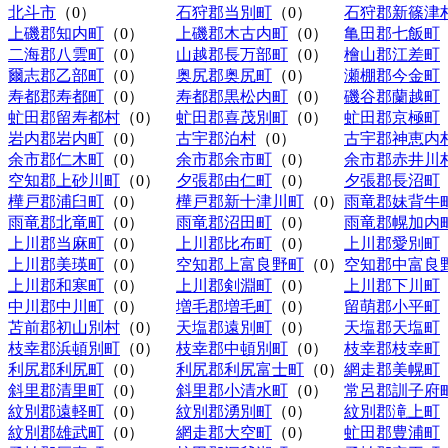
北斗市
（0）
石狩郡当別町
（0）
石狩郡新篠津
上磯郡知内町
（0）
上磯郡木古内町
（0）
亀田郡七飯町
二海郡八雲町
（0）
山越郡長万部町
（0）
檜山郡江差町
爾志郡乙部町
（0）
奥尻郡奥尻町
（0）
瀬棚郡今金町
寿都郡寿都町
（0）
寿都郡黒松内町
（0）
磯谷郡蘭越町
虻田郡留寿都村
（0）
虻田郡喜茂別町
（0）
虻田郡京極町
岩内郡岩内町
（0）
古宇郡泊村
（0）
古宇郡神恵内
余市郡仁木町
（0）
余市郡余市町
（0）
余市郡赤井川
空知郡上砂川町
（0）
夕張郡由仁町
（0）
夕張郡長沼町
樺戸郡浦臼町
（0）
樺戸郡新十津川町
（0）
雨竜郡妹背牛
雨竜郡北竜町
（0）
雨竜郡沼田町
（0）
雨竜郡幌加内
上川郡当麻町
（0）
上川郡比布町
（0）
上川郡愛別町
上川郡美瑛町
（0）
空知郡上富良野町
（0）
空知郡中富良
上川郡和寒町
（0）
上川郡剣淵町
（0）
上川郡下川町
中川郡中川町
（0）
増毛郡増毛町
（0）
留萌郡小平町
苫前郡初山別村
（0）
天塩郡遠別町
（0）
天塩郡天塩町
枝幸郡浜頓別町
（0）
枝幸郡中頓別町
（0）
枝幸郡枝幸町
利尻郡利尻町
（0）
利尻郡利尻富士町
（0）
網走郡美幌町
斜里郡清里町
（0）
斜里郡小清水町
（0）
常呂郡訓子府
紋別郡遠軽町
（0）
紋別郡湧別町
（0）
紋別郡滝上町
紋別郡雄武町
（0）
網走郡大空町
（0）
虻田郡豊浦町