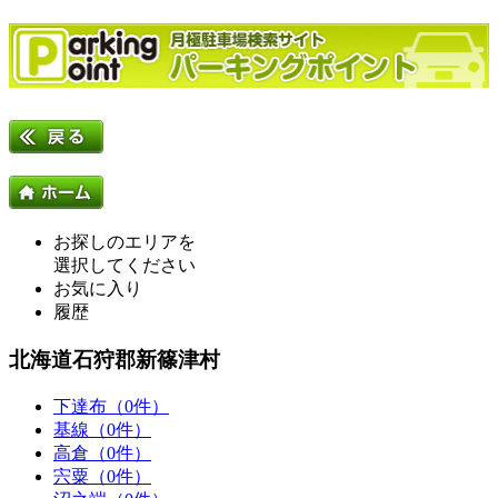
お探しのエリアを
選択してください
お気に入り
履歴
北海道石狩郡新篠津村
下達布（0件）
基線（0件）
高倉（0件）
宍粟（0件）