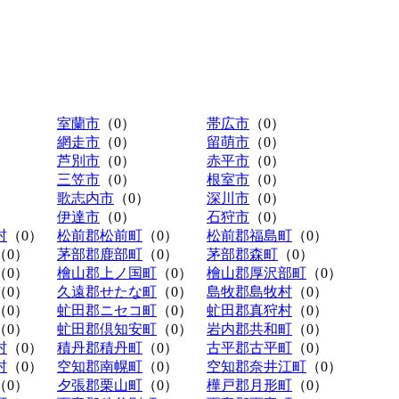
室蘭市
（0）
帯広市
（0）
網走市
（0）
留萌市
（0）
芦別市
（0）
赤平市
（0）
三笠市
（0）
根室市
（0）
歌志内市
（0）
深川市
（0）
伊達市
（0）
石狩市
（0）
村
（0）
松前郡松前町
（0）
松前郡福島町
（0）
（0）
茅部郡鹿部町
（0）
茅部郡森町
（0）
（0）
檜山郡上ノ国町
（0）
檜山郡厚沢部町
（0）
（0）
久遠郡せたな町
（0）
島牧郡島牧村
（0）
（0）
虻田郡ニセコ町
（0）
虻田郡真狩村
（0）
（0）
虻田郡倶知安町
（0）
岩内郡共和町
（0）
村
（0）
積丹郡積丹町
（0）
古平郡古平町
（0）
村
（0）
空知郡南幌町
（0）
空知郡奈井江町
（0）
（0）
夕張郡栗山町
（0）
樺戸郡月形町
（0）