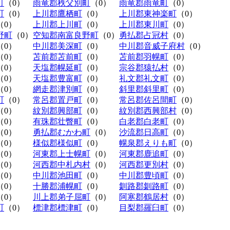
町
（0）
雨竜郡秩父別町
（0）
雨竜郡雨竜町
（0）
町
（0）
上川郡鷹栖町
（0）
上川郡東神楽町
（0）
（0）
上川郡上川町
（0）
上川郡東川町
（0）
野町
（0）
空知郡南富良野町
（0）
勇払郡占冠村
（0）
（0）
中川郡美深町
（0）
中川郡音威子府村
（0）
（0）
苫前郡苫前町
（0）
苫前郡羽幌町
（0）
（0）
天塩郡幌延町
（0）
宗谷郡猿払村
（0）
（0）
天塩郡豊富町
（0）
礼文郡礼文町
（0）
（0）
網走郡津別町
（0）
斜里郡斜里町
（0）
町
（0）
常呂郡置戸町
（0）
常呂郡佐呂間町
（0）
（0）
紋別郡興部町
（0）
紋別郡西興部村
（0）
（0）
有珠郡壮瞥町
（0）
白老郡白老町
（0）
（0）
勇払郡むかわ町
（0）
沙流郡日高町
（0）
（0）
様似郡様似町
（0）
幌泉郡えりも町
（0）
（0）
河東郡上士幌町
（0）
河東郡鹿追町
（0）
（0）
河西郡中札内村
（0）
河西郡更別村
（0）
（0）
中川郡池田町
（0）
中川郡豊頃町
（0）
（0）
十勝郡浦幌町
（0）
釧路郡釧路町
（0）
（0）
川上郡弟子屈町
（0）
阿寒郡鶴居村
（0）
町
（0）
標津郡標津町
（0）
目梨郡羅臼町
（0）