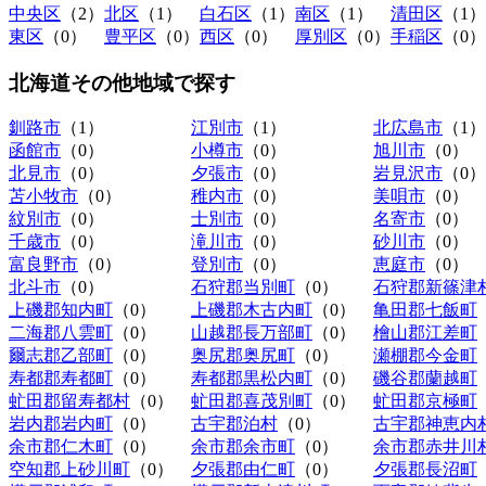
中央区
（2）
北区
（1）
白石区
（1）
南区
（1）
清田区
（1）
東区
（0）
豊平区
（0）
西区
（0）
厚別区
（0）
手稲区
（0）
北海道その他地域
で探す
釧路市
（1）
江別市
（1）
北広島市
（1）
函館市
（0）
小樽市
（0）
旭川市
（0）
北見市
（0）
夕張市
（0）
岩見沢市
（0）
苫小牧市
（0）
稚内市
（0）
美唄市
（0）
紋別市
（0）
士別市
（0）
名寄市
（0）
千歳市
（0）
滝川市
（0）
砂川市
（0）
富良野市
（0）
登別市
（0）
恵庭市
（0）
北斗市
（0）
石狩郡当別町
（0）
石狩郡新篠津
上磯郡知内町
（0）
上磯郡木古内町
（0）
亀田郡七飯町
二海郡八雲町
（0）
山越郡長万部町
（0）
檜山郡江差町
爾志郡乙部町
（0）
奥尻郡奥尻町
（0）
瀬棚郡今金町
寿都郡寿都町
（0）
寿都郡黒松内町
（0）
磯谷郡蘭越町
虻田郡留寿都村
（0）
虻田郡喜茂別町
（0）
虻田郡京極町
岩内郡岩内町
（0）
古宇郡泊村
（0）
古宇郡神恵内
余市郡仁木町
（0）
余市郡余市町
（0）
余市郡赤井川
空知郡上砂川町
（0）
夕張郡由仁町
（0）
夕張郡長沼町