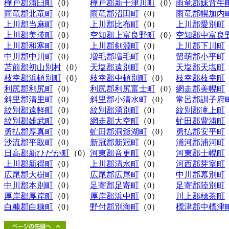
樺戸郡浦臼町
（0）
樺戸郡新十津川町
（0）
雨竜郡妹背牛
雨竜郡北竜町
（0）
雨竜郡沼田町
（0）
雨竜郡幌加内
上川郡当麻町
（0）
上川郡比布町
（0）
上川郡愛別町
上川郡美瑛町
（0）
空知郡上富良野町
（0）
空知郡中富良
上川郡和寒町
（0）
上川郡剣淵町
（0）
上川郡下川町
中川郡中川町
（0）
増毛郡増毛町
（0）
留萌郡小平町
苫前郡初山別村
（0）
天塩郡遠別町
（0）
天塩郡天塩町
枝幸郡浜頓別町
（0）
枝幸郡中頓別町
（0）
枝幸郡枝幸町
利尻郡利尻町
（0）
利尻郡利尻富士町
（0）
網走郡美幌町
斜里郡清里町
（0）
斜里郡小清水町
（0）
常呂郡訓子府
紋別郡遠軽町
（0）
紋別郡湧別町
（0）
紋別郡滝上町
紋別郡雄武町
（0）
網走郡大空町
（0）
虻田郡豊浦町
勇払郡厚真町
（0）
虻田郡洞爺湖町
（0）
勇払郡安平町
沙流郡平取町
（0）
新冠郡新冠町
（0）
浦河郡浦河町
日高郡新ひだか町
（0）
河東郡音更町
（0）
河東郡士幌町
上川郡新得町
（0）
上川郡清水町
（0）
河西郡芽室町
広尾郡大樹町
（0）
広尾郡広尾町
（0）
中川郡幕別町
中川郡本別町
（0）
足寄郡足寄町
（0）
足寄郡陸別町
厚岸郡厚岸町
（0）
厚岸郡浜中町
（0）
川上郡標茶町
白糠郡白糠町
（0）
野付郡別海町
（0）
標津郡中標津