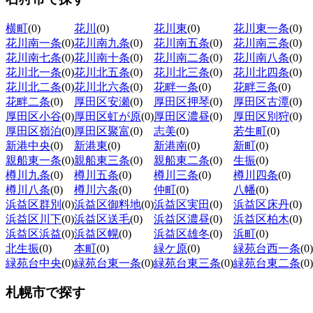
横町
(0)
花川
(0)
花川東
(0)
花川東一条
(0)
花川南一条
(0)
花川南九条
(0)
花川南五条
(0)
花川南三条
(0)
花川南七条
(0)
花川南十条
(0)
花川南二条
(0)
花川南八条
(0)
花川北一条
(0)
花川北五条
(0)
花川北三条
(0)
花川北四条
(0)
花川北二条
(0)
花川北六条
(0)
花畔一条
(0)
花畔三条
(0)
花畔二条
(0)
厚田区安瀬
(0)
厚田区押琴
(0)
厚田区古潭
(0)
厚田区小谷
(0)
厚田区虹が原
(0)
厚田区濃昼
(0)
厚田区別狩
(0)
厚田区嶺泊
(0)
厚田区聚富
(0)
志美
(0)
若生町
(0)
新港中央
(0)
新港東
(0)
新港南
(0)
新町
(0)
親船東一条
(0)
親船東三条
(0)
親船東二条
(0)
生振
(0)
樽川九条
(0)
樽川五条
(0)
樽川三条
(0)
樽川四条
(0)
樽川八条
(0)
樽川六条
(0)
仲町
(0)
八幡
(0)
浜益区群別
(0)
浜益区御料地
(0)
浜益区実田
(0)
浜益区床丹
(0)
浜益区川下
(0)
浜益区送毛
(0)
浜益区濃昼
(0)
浜益区柏木
(0)
浜益区浜益
(0)
浜益区幌
(0)
浜益区雄冬
(0)
浜町
(0)
北生振
(0)
本町
(0)
緑ケ原
(0)
緑苑台西一条
(0)
緑苑台中央
(0)
緑苑台東一条
(0)
緑苑台東三条
(0)
緑苑台東二条
(0)
札幌市
で探す